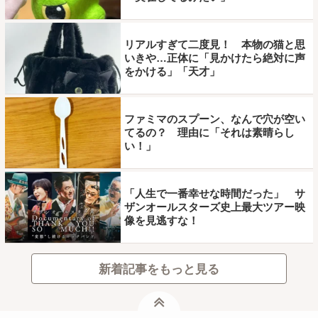
リアルすぎて二度見！ 本物の猫と思
いきや…正体に「見かけたら絶対に声
をかける」「天才」
ファミマのスプーン、なんで穴が空い
てるの？ 理由に「それは素晴らし
い！」
「人生で一番幸せな時間だった」 サ
ザンオールスターズ史上最大ツアー映
像を見逃すな！
新着記事をもっと見る
ページトップ