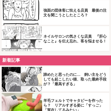
強面の団体客に怯える店員 最後の注
文を聞こうとしたところ？
ネイルサロンの気さくな店員 『肝心
なこと』を伝え忘れ、客を悩ませる！
新着記事
諦めたと思ったのに… 飼い主をどう
しても起こしたい猫、取った最終手段
が？「最高すぎる」
羊毛フェルトでキャタピーを作った
ら？ リアルすぎる姿に「すっご」
「実在してるみたい」