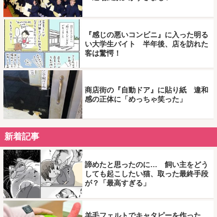
『感じの悪いコンビニ』に入った明る
い大学生バイト 半年後、店を訪れた
客は驚愕！
商店街の『自動ドア』に貼り紙 違和
感の正体に「めっちゃ笑った」
新着記事
諦めたと思ったのに… 飼い主をどう
しても起こしたい猫、取った最終手段
が？「最高すぎる」
羊毛フェルトでキャタピーを作った