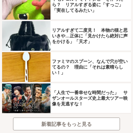
ら？ リアルすぎる姿に「すっご」
「実在してるみたい」
リアルすぎて二度見！ 本物の猫と思
いきや…正体に「見かけたら絶対に声
をかける」「天才」
ファミマのスプーン、なんで穴が空い
てるの？ 理由に「それは素晴らし
い！」
「人生で一番幸せな時間だった」 サ
ザンオールスターズ史上最大ツアー映
像を見逃すな！
新着記事をもっと見る