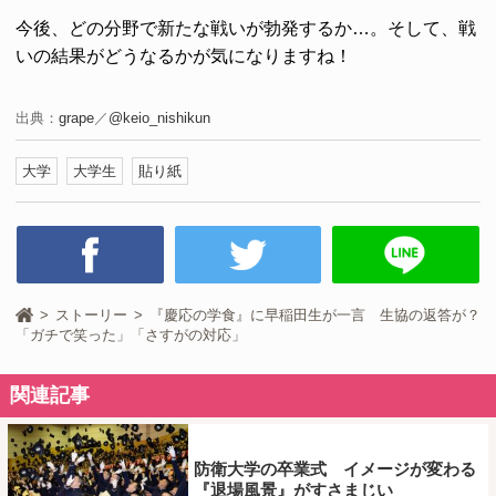
今後、どの分野で新たな戦いが勃発するか…。そして、戦
いの結果がどうなるかが気になりますね！
出典：
grape
／
@keio_nishikun
大学
大学生
貼り紙
ストーリー
『慶応の学食』に早稲田生が一言 生協の返答が？
「ガチで笑った」「さすがの対応」
関連記事
防衛大学の卒業式 イメージが変わる
『退場風景』がすさまじい