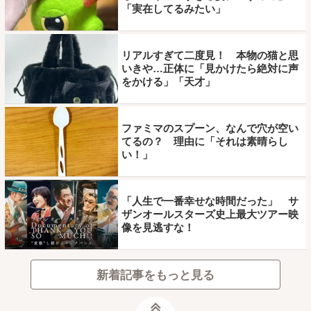
「実在してるみたい」
リアルすぎて二度見！ 本物の猫と思
いきや…正体に「見かけたら絶対に声
をかける」「天才」
ファミマのスプーン、なんで穴が空い
てるの？ 理由に「それは素晴らし
い！」
「人生で一番幸せな時間だった」 サ
ザンオールスターズ史上最大ツアー映
像を見逃すな！
新着記事をもっと見る
ページトップ