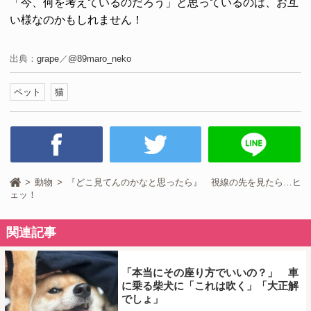
「今、何を考えているのだろう」と思っているのは、お互
い様なのかもしれません！
出典：
grape
／
@89maro_neko
ペット
猫
動物
『どこ見てんのかなと思ったら』 視線の先を見たら…ヒ
ェッ！
関連記事
「本当にその座り方でいいの？」 車
に乗る柴犬に「これは吹く」「大正解
でしょ」