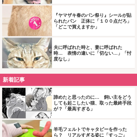
『ヤマザキ春のパン祭り』シールが貼
られたパン 正体に「１００点だろ」
「どこで買えますか」
夫に呼ばれた時と、妻に呼ばれた
時… 表情の違いに「切ない…」「忖
度なし」
新着記事
諦めたと思ったのに… 飼い主をどう
しても起こしたい猫、取った最終手段
が？「最高すぎる」
羊毛フェルトでキャタピーを作った
ら？ リアルすぎる姿に「すっご」