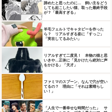
諦めたと思ったのに… 飼い主をどう
しても起こしたい猫、取った最終手段
が？「最高すぎる」
羊毛フェルトでキャタピーを作った
ら？ リアルすぎる姿に「すっご」
「実在してるみたい」
リアルすぎて二度見！ 本物の猫と思
いきや…正体に「見かけたら絶対に声
をかける」「天才」
ファミマのスプーン、なんで穴が空い
てるの？ 理由に「それは素晴らし
い！」
「人生で一番幸せな時間だった」 サ