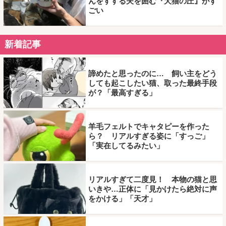
んをすする夫を囲む『犬猫の圧』がす
ごい
新着記事
諦めたと思ったのに… 飼い主をどう
しても起こしたい猫、取った最終手段
が？「最高すぎる」
羊毛フェルトでキャタピーを作った
ら？ リアルすぎる姿に「すっご」
「実在してるみたい」
リアルすぎて二度見！ 本物の猫と思
いきや…正体に「見かけたら絶対に声
をかける」「天才」