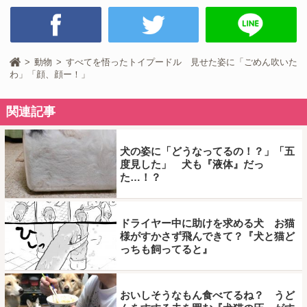
動物
すべてを悟ったトイプードル 見せた姿に「ごめん吹いた
わ」「顔、顔ー！」
関連記事
犬の姿に「どうなってるの！？」「五
度見した」 犬も『液体』だっ
た…！？
ドライヤー中に助けを求める犬 お猫
様がすかさず飛んできて？『犬と猫ど
っちも飼ってると』
おいしそうなもん食べてるね？ うど