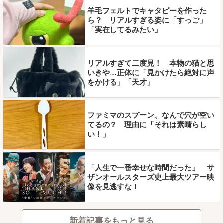
羊毛フェルトでキャタピーを作った
ら？ リアルすぎる姿に「すっご」
「実在してるみたい」
リアルすぎて二度見！ 本物の猫と思
いきや…正体に「見かけたら絶対に声
をかける」「天才」
ファミマのスプーン、なんで穴が空い
てるの？ 理由に「それは素晴らし
い！」
「人生で一番幸せな時間だった」 サ
ザンオールスターズ史上最大ツアー映
像を見逃すな！
新着記事をもっと見る