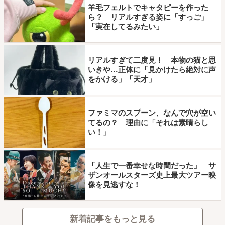
羊毛フェルトでキャタピーを作った
ら？ リアルすぎる姿に「すっご」
「実在してるみたい」
リアルすぎて二度見！ 本物の猫と思
いきや…正体に「見かけたら絶対に声
をかける」「天才」
ファミマのスプーン、なんで穴が空い
てるの？ 理由に「それは素晴らし
い！」
「人生で一番幸せな時間だった」 サ
ザンオールスターズ史上最大ツアー映
像を見逃すな！
新着記事をもっと見る