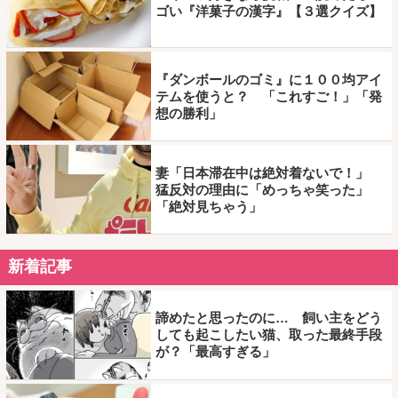
ゴい『洋菓子の漢字』【３選クイズ】
『ダンボールのゴミ』に１００均アイ
テムを使うと？ 「これすご！」「発
想の勝利」
妻「日本滞在中は絶対着ないで！」
猛反対の理由に「めっちゃ笑った」
「絶対見ちゃう」
新着記事
諦めたと思ったのに… 飼い主をどう
しても起こしたい猫、取った最終手段
が？「最高すぎる」