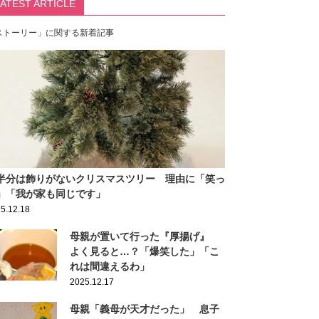
LATEST ARTICLE
ストーリー」に関する新着記事
半分は飾りがないクリスマスツリー 理由に「笑っ
」「我が家も同じです」
5.12.18
母親が置いて行った『厚揚げ』
よく見ると…？「爆笑した」「こ
れは間違えるわ」
2025.12.17
母親「義母が天才だった」 息子