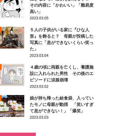
その内容に「かわいい」「難易度
高い」
2023.03.05
５人の子供がいる家に『ひな人
形』を飾ると？ 母親が投稿した
写真に「息ができないくらい笑っ
た」
2023.03.04
４歳の頃に両親を亡くし、養護施
設に入れられた男性 その後のエ
ピソードに涙腺崩壊
2023.03.02
娘が持ち帰った給食袋、入ってい
たモノに母親が動揺 「笑いすぎ
て息ができない！」「爆笑」
2023.03.03