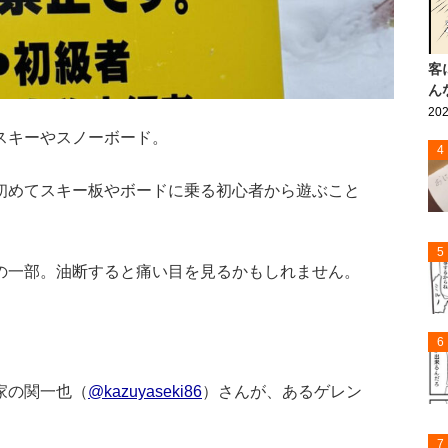
客
ん
202
スキーやスノーボード。
4
初めてスキー板やボードに乗る初心者から遊ぶこと
5
の一部。油断すると痛い目を見るかもしれません。
6
家の関一也（
@kazuyaseki86
）さんが、あるゲレン
7