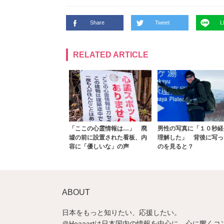
Share
Tweet
L
RELATED ARTICLE
「ここの心霊情報は…」 廃
男性の写真に「１０秒経
墟の前に設置された看板、内
理解した」 背後に写っ
容に「優しいな」の声
のを見ると？
ABOUT
日本をもっと知りたい、応援したい。
＠Heaaartは日本国内の情報を中心に、心に響くコ