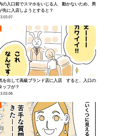
内の入口前でスマホをいじる人 動かないため、男
が先に入店しようとすると？
3.03.07
気を出して高級ブランド店に入店 すると、入口の
タッフが？
3.03.06