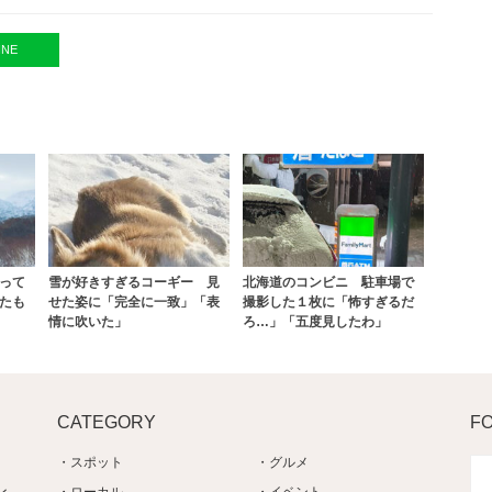
INE
って
雪が好きすぎるコーギー 見
北海道のコンビニ 駐車場で
たも
せた姿に「完全に一致」「表
撮影した１枚に「怖すぎるだ
情に吹いた」
ろ…」「五度見したわ」
CATEGORY
F
スポット
グルメ
ン