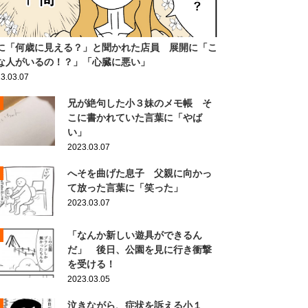
に「何歳に見える？」と聞かれた店員 展開に「こ
な人がいるの！？」「心臓に悪い」
3.03.07
兄が絶句した小３妹のメモ帳 そ
こに書かれていた言葉に「やば
い」
2023.03.07
へそを曲げた息子 父親に向かっ
て放った言葉に「笑った」
2023.03.07
「なんか新しい遊具ができるん
だ」 後日、公園を見に行き衝撃
を受ける！
2023.03.05
泣きながら、症状を訴える小１