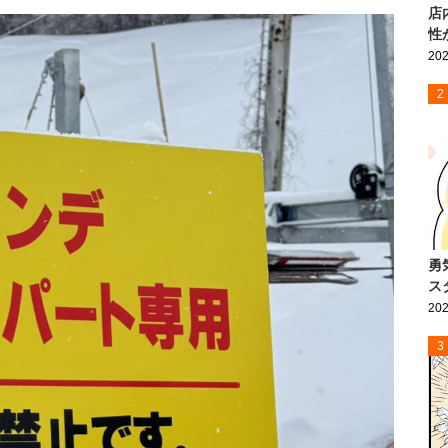
店
性
202
2
勇
ス
202
3