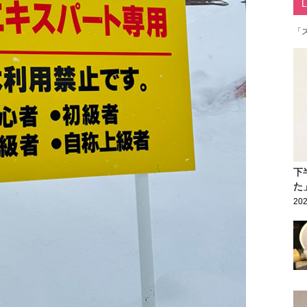
「
下
た
202