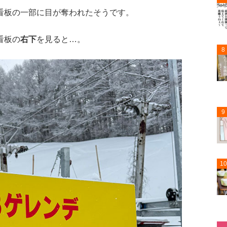
看板の一部に目が奪われたそうです。
看板の
右下
を見ると…。
8
9
10