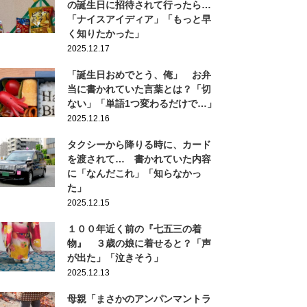
の誕生日に招待されて行ったら…
「ナイスアイディア」「もっと早
く知りたかった」
2025.12.17
「誕生日おめでとう、俺」 お弁
当に書かれていた言葉とは？「切
ない」「単語1つ変わるだけで…」
2025.12.16
タクシーから降りる時に、カード
を渡されて… 書かれていた内容
に「なんだこれ」「知らなかっ
た」
2025.12.15
１００年近く前の『七五三の着
物』 ３歳の娘に着せると？「声
が出た」「泣きそう」
2025.12.13
母親「まさかのアンパンマントラ