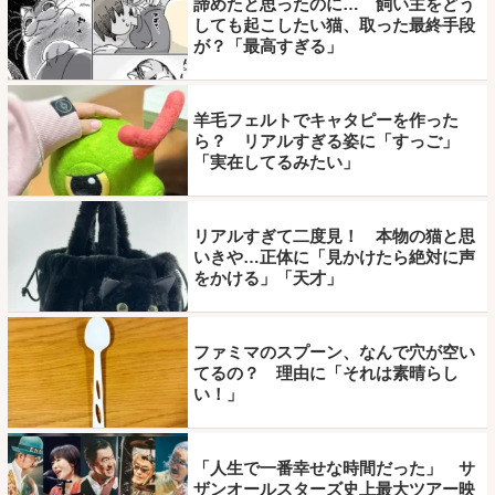
諦めたと思ったのに… 飼い主をどう
しても起こしたい猫、取った最終手段
が？「最高すぎる」
羊毛フェルトでキャタピーを作った
ら？ リアルすぎる姿に「すっご」
「実在してるみたい」
リアルすぎて二度見！ 本物の猫と思
いきや…正体に「見かけたら絶対に声
をかける」「天才」
ファミマのスプーン、なんで穴が空い
てるの？ 理由に「それは素晴らし
い！」
「人生で一番幸せな時間だった」 サ
ザンオールスターズ史上最大ツアー映