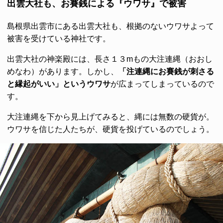
出雲大社も、お賽銭による『ウワサ』で被害
島根県出雲市にある出雲大社も、根拠のないウワサよって
被害を受けている神社です。
出雲大社の神楽殿には、長さ１３mもの大注連縄（おおし
めなわ）があります。しかし、
「注連縄にお賽銭が刺さる
と縁起がいい」というウワサ
が広まってしまっているので
す。
大注連縄を下から見上げてみると、縄には無数の硬貨が。
ウワサを信じた人たちが、硬貨を投げているのでしょう。