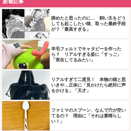
新着記事
諦めたと思ったのに… 飼い主をどう
しても起こしたい猫、取った最終手段
が？「最高すぎる」
羊毛フェルトでキャタピーを作った
ら？ リアルすぎる姿に「すっご」
「実在してるみたい」
リアルすぎて二度見！ 本物の猫と思
いきや…正体に「見かけたら絶対に声
をかける」「天才」
ファミマのスプーン、なんで穴が空い
てるの？ 理由に「それは素晴らし
い！」