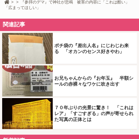
『参拝のデマ』で神社が悲鳴 被害の内容に「これは酷い」
「広まってほしい」
関連記事
ポチ袋の『差出人名』にじわじわ来
る 「オカンのセンス好きやわ」
お兄ちゃんからの『お年玉』 半額シ
ールの赤裸々なワケに吹き出す
７０年ぶりの光景に驚き！ 「これは
レア」「すごすぎる」の声が寄せられ
た写真の正体とは