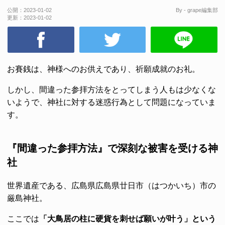
公開：
2023-01-02
By - grape編集部
更新：
2023-01-02
お賽銭は、神様へのお供えであり、祈願成就のお礼。
しかし、間違った参拝方法をとってしまう人もは少なくな
いようで、神社に対する迷惑行為として問題になっていま
す。
『間違った参拝方法』で深刻な被害を受ける神
社
世界遺産である、広島県広島県廿日市（はつかいち）市の
厳島神社。
ここでは
「大鳥居の柱に硬貨を刺せば願いが叶う」という