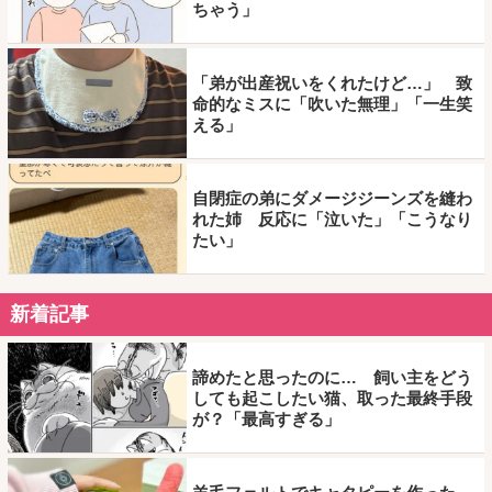
ちゃう」
「弟が出産祝いをくれたけど…」 致
命的なミスに「吹いた無理」「一生笑
える」
自閉症の弟にダメージジーンズを縫わ
れた姉 反応に「泣いた」「こうなり
たい」
新着記事
諦めたと思ったのに… 飼い主をどう
しても起こしたい猫、取った最終手段
が？「最高すぎる」