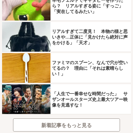
羊毛フェルトでキャタピーを作った
ら？ リアルすぎる姿に「すっご」
「実在してるみたい」
リアルすぎて二度見！ 本物の猫と思
いきや…正体に「見かけたら絶対に声
をかける」「天才」
ファミマのスプーン、なんで穴が空い
てるの？ 理由に「それは素晴らし
い！」
「人生で一番幸せな時間だった」 サ
ザンオールスターズ史上最大ツアー映
像を見逃すな！
新着記事をもっと見る