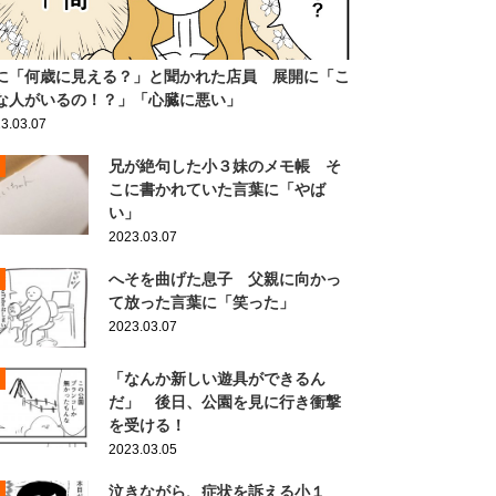
に「何歳に見える？」と聞かれた店員 展開に「こ
な人がいるの！？」「心臓に悪い」
3.03.07
兄が絶句した小３妹のメモ帳 そ
こに書かれていた言葉に「やば
い」
2023.03.07
へそを曲げた息子 父親に向かっ
て放った言葉に「笑った」
2023.03.07
「なんか新しい遊具ができるん
だ」 後日、公園を見に行き衝撃
を受ける！
2023.03.05
泣きながら、症状を訴える小１