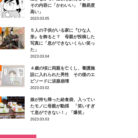
その内容に「かわいい」「難易度
高い」
2023.03.05
５人の子供がいる家に『ひな人
形』を飾ると？ 母親が投稿した
写真に「息ができないくらい笑っ
た」
2023.03.04
４歳の頃に両親を亡くし、養護施
設に入れられた男性 その後のエ
ピソードに涙腺崩壊
2023.03.02
娘が持ち帰った給食袋、入ってい
たモノに母親が動揺 「笑いすぎ
て息ができない！」「爆笑」
2023.03.03