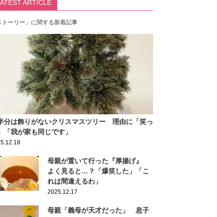
LATEST ARTICLE
ストーリー」に関する新着記事
半分は飾りがないクリスマスツリー 理由に「笑っ
」「我が家も同じです」
5.12.18
母親が置いて行った『厚揚げ』
よく見ると…？「爆笑した」「こ
れは間違えるわ」
2025.12.17
母親「義母が天才だった」 息子