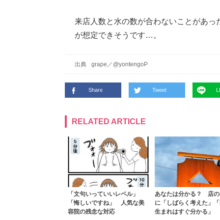
来店人数と水の数が合わないことがあっ
が想定できそうです…。
出典
grape
／
@yontengoP
Share
Tweet
L
RELATED ARTICLE
「文句いっていいレベル」
あなたは分かる？ 店の
「悔しいですね」 人気な美
に「しばらく考えた」「
容院の残念な対応
生まれはすぐ分かる」