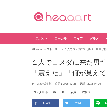
スポット
ローカル
ライフ
グルメ
＠Heaaart
ストーリー
１人でコメダに来た男性 店員が持
１人でコメダに来た男性
「震えた」「何が見えて
By - grape編集部
公開：
2025-07-26
更新：
2025-07-26
コメダ珈琲
客
店
店員
飲食店
Share
Tweet
L