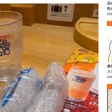
店
性
202
2
勇
ス
202
3