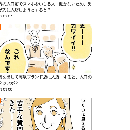
内の入口前でスマホをいじる人 動かないため、男
が先に入店しようとすると？
3.03.07
気を出して高級ブランド店に入店 すると、入口の
タッフが？
3.03.06