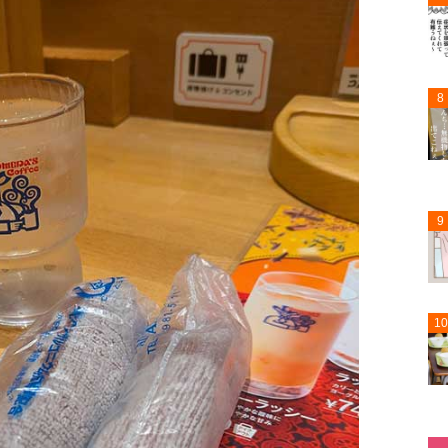
8
9
10