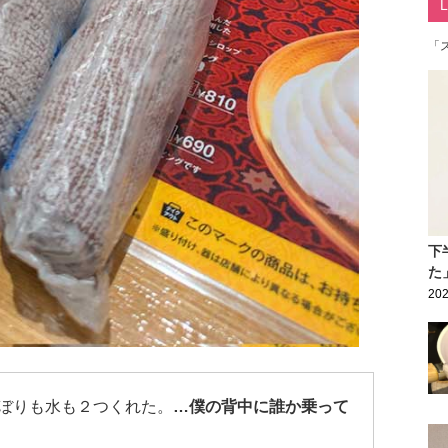
「
下
た
202
ぼりも水も２つくれた。
…僕の背中に誰か乗って