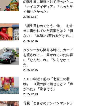
の誕生日に招待されて行ったら…
「ナイスアイディア」「もっと早
く知りたかった」
2025.12.17
「誕生日おめでとう、俺」 お弁
当に書かれていた言葉とは？「切
ない」「単語1つ変わるだけで…」
2025.12.16
タクシーから降りる時に、カード
を渡されて… 書かれていた内容
に「なんだこれ」「知らなかっ
た」
2025.12.15
１００年近く前の『七五三の着
物』 ３歳の娘に着せると？「声
が出た」「泣きそう」
2025.12.13
母親「まさかのアンパンマントラ