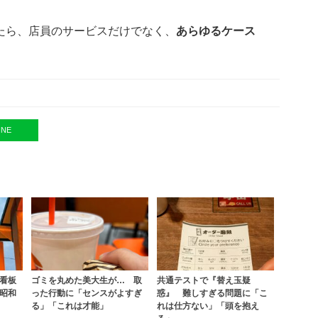
たら、店員のサービスだけでなく、
あらゆるケース
INE
看板
ゴミを丸めた美大生が… 取
共通テストで『替え玉疑
昭和
った行動に「センスがよすぎ
惑』 難しすぎる問題に「こ
る」「これは才能」
れは仕方ない」「頭を抱え