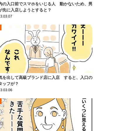
内の入口前でスマホをいじる人 動かないため、男
が先に入店しようとすると？
3.03.07
気を出して高級ブランド店に入店 すると、入口の
タッフが？
3.03.06