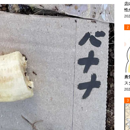
店
性
202
2
勇
ス
202
3