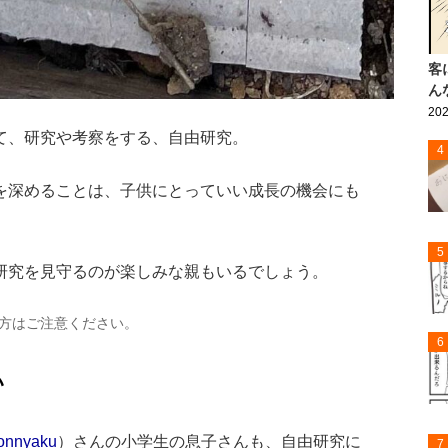
客
ん
202
て、研究や考察をする、自由研究。
4
を深めることは、子供にとっていい成長の機会にも
5
研究を見守るのが楽しみな親もいるでしょう。
方はご注意ください。
6
い
onnyaku
）さんの小学生の息子さんも、自由研究に
7