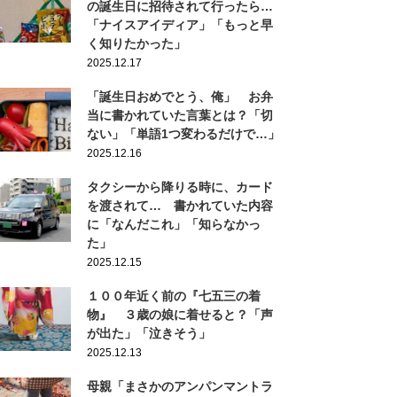
の誕生日に招待されて行ったら…
「ナイスアイディア」「もっと早
く知りたかった」
2025.12.17
「誕生日おめでとう、俺」 お弁
当に書かれていた言葉とは？「切
ない」「単語1つ変わるだけで…」
2025.12.16
タクシーから降りる時に、カード
を渡されて… 書かれていた内容
に「なんだこれ」「知らなかっ
た」
2025.12.15
１００年近く前の『七五三の着
物』 ３歳の娘に着せると？「声
が出た」「泣きそう」
2025.12.13
母親「まさかのアンパンマントラ