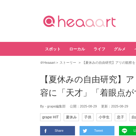
スポット
ローカル
ライフ
グルメ
＠Heaaart
ストーリー
【夏休みの自由研究】アリの観察を
【夏休みの自由研究】ア
容に「天才」「着眼点が
By - grape編集部
公開：
2025-08-29
更新：
2025-08-29
grape HIT
夏休み
子供
小学生
息子
自
Share
Tweet
L