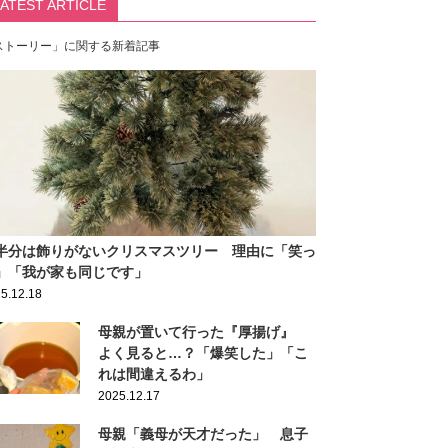
LATEST ARTICLE
ストーリー」に関する新着記事
半分は飾りがないクリスマスツリー 理由に「笑っ
」「我が家も同じです」
5.12.18
母親が置いて行った『厚揚げ』
よく見ると…？「爆笑した」「こ
れは間違えるわ」
2025.12.17
母親「義母が天才だった」 息子