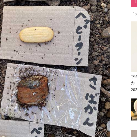
「
下
た
202