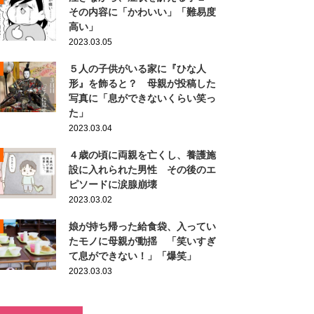
その内容に「かわいい」「難易度
高い」
2023.03.05
５人の子供がいる家に『ひな人
形』を飾ると？ 母親が投稿した
写真に「息ができないくらい笑っ
た」
2023.03.04
４歳の頃に両親を亡くし、養護施
設に入れられた男性 その後のエ
ピソードに涙腺崩壊
2023.03.02
娘が持ち帰った給食袋、入ってい
たモノに母親が動揺 「笑いすぎ
て息ができない！」「爆笑」
2023.03.03