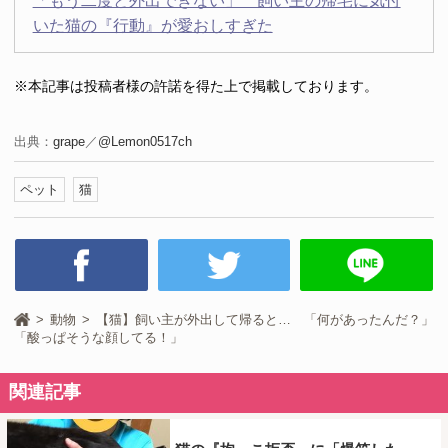
「もう二度と外出できない」 飼い主の帰宅に気付
いた猫の『行動』が愛おしすぎた
※本記事は投稿者様の許諾を得た上で掲載しております。
出典：
grape
／
@Lemon0517ch
ペット
猫
動物
【猫】飼い主が外出して帰ると… 「何があったんだ？」
「酸っぱそうな顔してる！」
関連記事