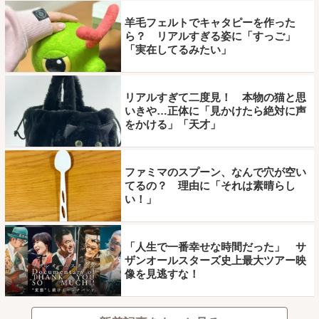
羊毛フェルトでキャタピーを作った
ら？ リアルすぎる姿に「すっご」
「実在してるみたい」
リアルすぎて二度見！ 本物の猫と思
いきや…正体に「見かけたら絶対に声
をかける」「天才」
ファミマのスプーン、なんで穴が空い
てるの？ 理由に「それは素晴らし
い！」
「人生で一番幸せな時間だった」 サ
ザンオールスターズ史上最大ツアー映
像を見逃すな！