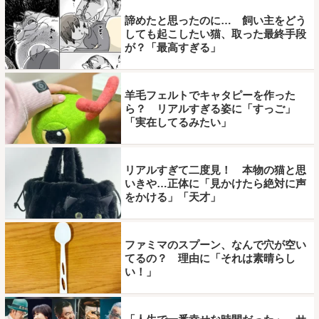
諦めたと思ったのに… 飼い主をどう
しても起こしたい猫、取った最終手段
が？「最高すぎる」
羊毛フェルトでキャタピーを作った
ら？ リアルすぎる姿に「すっご」
「実在してるみたい」
リアルすぎて二度見！ 本物の猫と思
いきや…正体に「見かけたら絶対に声
をかける」「天才」
ファミマのスプーン、なんで穴が空い
てるの？ 理由に「それは素晴らし
い！」