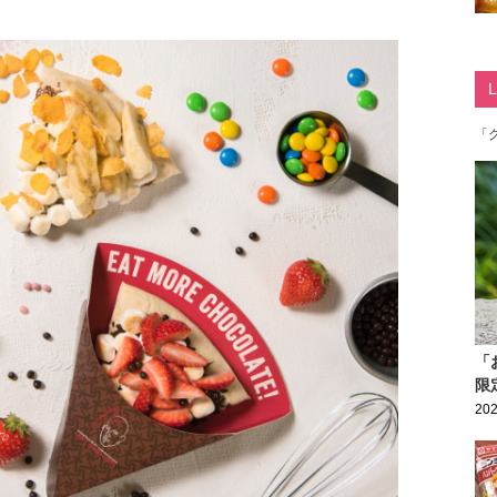
「
「
限
202