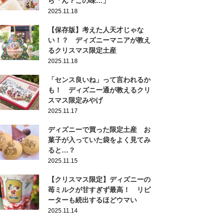
ら「ん？この味…」
2025.11.18
【保存版】考えた人天才じゃな
い！？ ディズニーマニアが教え
るクリスマス限定土産
2025.11.18
「センス良いね」って言われるか
も！ ディズニー通が教えるクリ
スマス限定みやげ
2025.11.17
ディズニーで買った限定土産 お
菓子が入っていた袋をよく見てみ
ると…？
2025.11.15
【クリスマス限定】ディズニーの
苺ミルクが甘すぎず最高！ リピ
ーターも続出するほどウマい
2025.11.14