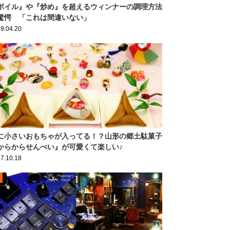
ボイル』や『炒め』を超えるウィンナーの調理方法
驚愕 「これは間違いない」
9.04.20
に小さいおもちゃが入ってる！？山形の郷土駄菓子
からからせんべい』が可愛くて楽しい♪
7.10.18