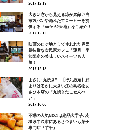
2017.12.19
大きい窓から見える緑が素敵♡自
家製パンや淹れたてコーヒーを提
供する「cafe 62番地」をご紹介！
2017.12.11
映画のロケ地として使われた雰囲
気抜群な古民家カフェ「蓮月」季
節限定の美味しいスイーツも人
気！
2017.12.18
まさに“丸焼き”！【行列必須】顔
よりはるかに大きい江の島名物あ
さひ本店の「丸焼きたこせんべ
い」
2017.10.06
不動の人気NO.1は絶品大学芋♪茨
城県牛久市にあるさつまいも菓子
専門店『芋千』