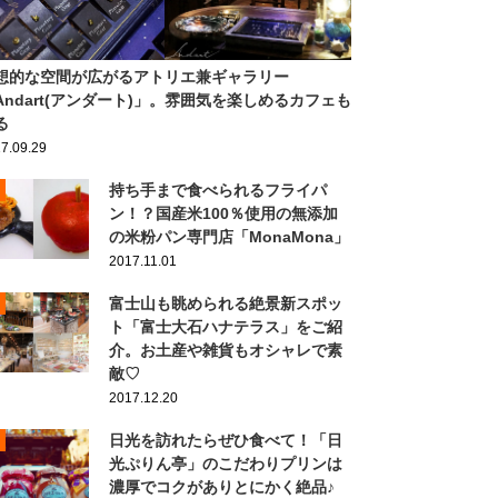
想的な空間が広がるアトリエ兼ギャラリー
Andart(アンダート)」。雰囲気を楽しめるカフェも
る
7.09.29
持ち手まで食べられるフライパ
ン！？国産米100％使用の無添加
の米粉パン専門店「MonaMona」
2017.11.01
富士山も眺められる絶景新スポッ
ト「富士大石ハナテラス」をご紹
介。お土産や雑貨もオシャレで素
敵♡
2017.12.20
日光を訪れたらぜひ食べて！「日
光ぷりん亭」のこだわりプリンは
濃厚でコクがありとにかく絶品♪