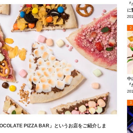
『
に
201
2
中
『
201
3
OCOLATE PIZZA BAR」というお店をご紹介しま