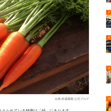
7
8
9
10
出典
鈴盛農園 公式ブログ
さえられている秘密は「砂」にあります。