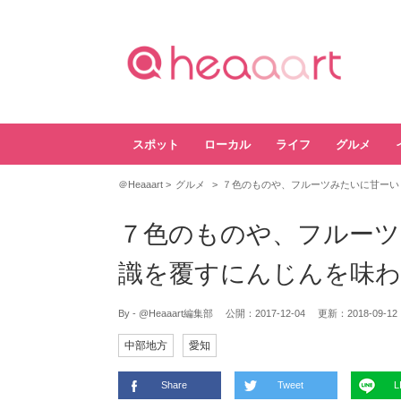
スポット
ローカル
ライフ
グルメ
＠Heaaart
グルメ
７色のものや、フルーツみたいに甘ーい
７色のものや、フルーツ
識を覆すにんじんを味わ
By - @Heaaart編集部
公開：
2017-12-04
更新：
2018-09-12
中部地方
愛知
Share
Tweet
L