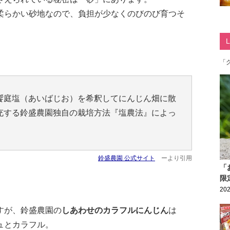
柔らかい砂地なので、負担が少なくのびのび育つそ
「
饗庭塩（あいばじお）を希釈してにんじん畑に散
充する鈴盛農園独自の栽培方法『塩農法』によっ
鈴盛農園 公式サイト
ーより引用
「
限
202
すが、鈴盛農園の
しあわせのカラフルにんじん
は
ュとカラフル。