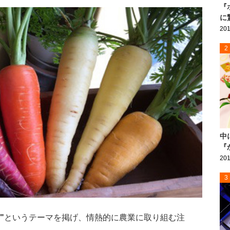
『
に
201
2
中
『
201
3
"
というテーマを掲げ、情熱的に農業に取り組む注