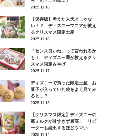
ら「ん？この味…」
2025.11.18
【保存版】考えた人天才じゃな
い！？ ディズニーマニアが教え
るクリスマス限定土産
2025.11.18
「センス良いね」って言われるか
も！ ディズニー通が教えるクリ
スマス限定みやげ
2025.11.17
ディズニーで買った限定土産 お
菓子が入っていた袋をよく見てみ
ると…？
2025.11.15
【クリスマス限定】ディズニーの
苺ミルクが甘すぎず最高！ リピ
ーターも続出するほどウマい
2025.11.14