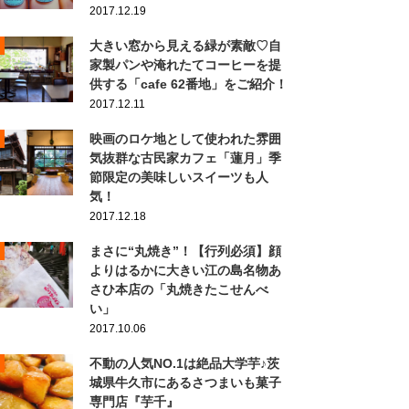
2017.12.19
大きい窓から見える緑が素敵♡自
家製パンや淹れたてコーヒーを提
供する「cafe 62番地」をご紹介！
2017.12.11
映画のロケ地として使われた雰囲
気抜群な古民家カフェ「蓮月」季
節限定の美味しいスイーツも人
気！
2017.12.18
まさに“丸焼き”！【行列必須】顔
よりはるかに大きい江の島名物あ
さひ本店の「丸焼きたこせんべ
い」
2017.10.06
不動の人気NO.1は絶品大学芋♪茨
城県牛久市にあるさつまいも菓子
専門店『芋千』