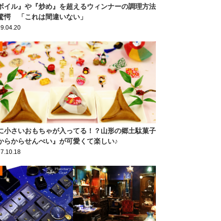
ボイル』や『炒め』を超えるウィンナーの調理方法
驚愕 「これは間違いない」
9.04.20
に小さいおもちゃが入ってる！？山形の郷土駄菓子
からからせんべい』が可愛くて楽しい♪
7.10.18