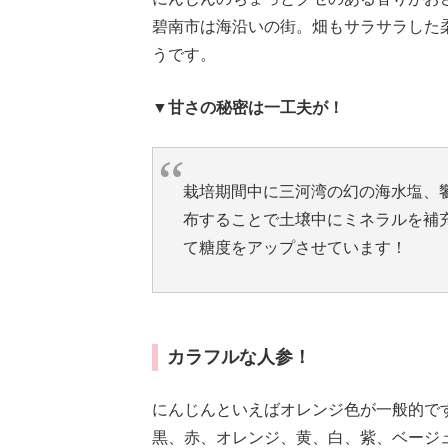
碧南市は海沿いの街。畑もサラサラした
うです。
▼甘さの秘密は一工夫が！
栽培期間中に三河湾の幻の海水塩、
布することで土壌中にミネラルを補
て糖度をアップさせています！
カラフルな人参！
にんじんといえばオレンジ色が一般的で
黒、赤、オレンジ、黄、白、紫、ベージ