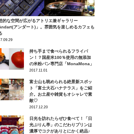
想的な空間が広がるアトリエ兼ギャラリー
Andart(アンダート)」。雰囲気を楽しめるカフェも
る
7.09.29
持ち手まで食べられるフライパ
ン！？国産米100％使用の無添加
の米粉パン専門店「MonaMona」
2017.11.01
富士山も眺められる絶景新スポッ
ト「富士大石ハナテラス」をご紹
介。お土産や雑貨もオシャレで素
敵♡
2017.12.20
日光を訪れたらぜひ食べて！「日
光ぷりん亭」のこだわりプリンは
濃厚でコクがありとにかく絶品♪