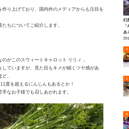
を作り上げており、国内外のメディアからも注目を
幻
菜たちについてご紹介します。
「
あ
201
4
のがこのスウィートキャロット リリィ 。
をしていますが、見た目もキメが細くツヤ感があ
ほど。
5
11度を超えるにんじんもあるとか！
苦手なお子様でも召しあがれます。
6