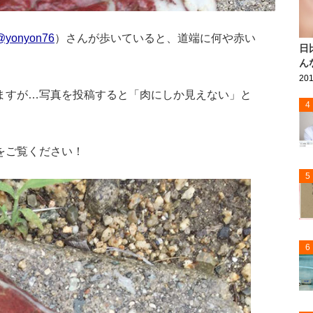
@yonyon76
）さんが歩いていると、道端に何や赤い
日
ん
201
ますが…写真を投稿すると「肉にしか見えない」と
4
をご覧ください！
5
6