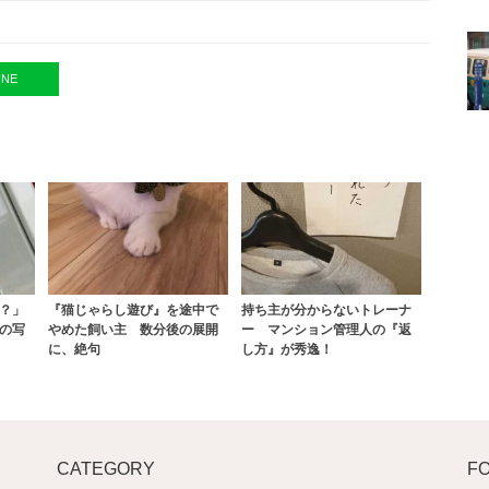
INE
？」
『猫じゃらし遊び』を途中で
持ち主が分からないトレーナ
の写
やめた飼い主 数分後の展開
ー マンション管理人の『返
に、絶句
し方』が秀逸！
CATEGORY
F