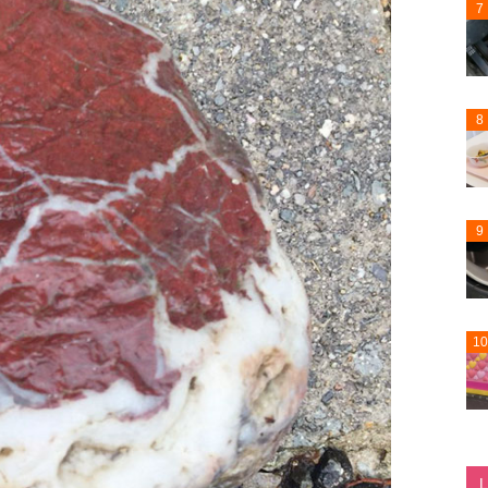
7
8
9
10