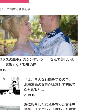
驚く」に関する新着記事
ガラスの義手』のシンデレラ 「なんて美しいん
」「素敵」など反響の声
9.10.03
「え、そんな行動をするの？」
北海道民の女性が上京して初めて
Gを見ると…
2019.10.03
海に転落した女児を救った女子中
学生 「すごい」「感動」と絶賛