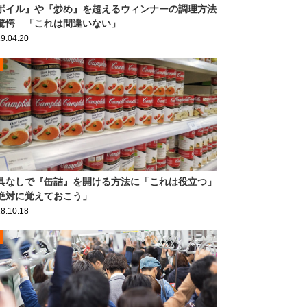
ボイル』や『炒め』を超えるウィンナーの調理方法
驚愕 「これは間違いない」
9.04.20
具なしで『缶詰』を開ける方法に「これは役立つ」
絶対に覚えておこう」
8.10.18