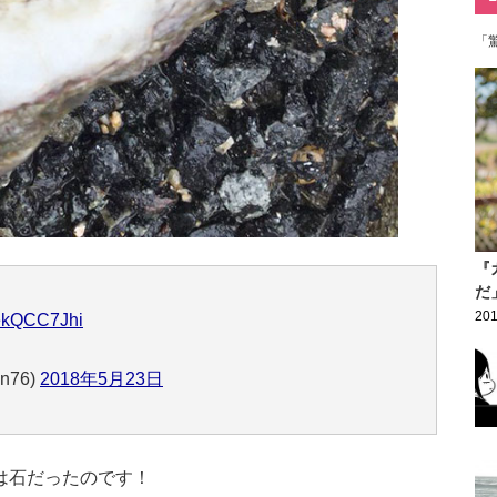
「
『
だ
201
hekQCC7Jhi
n76)
2018年5月23日
は石だったのです！