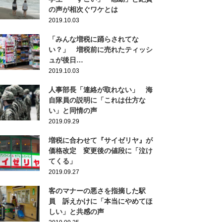
の声が相次ぐワケとは
2019.10.03
「みんな増税に踊らされてな
い？」 増税前に売れたティッシ
ュが後日…
2019.10.03
人事部長「連絡が取れない」 海
自隊員の説明に「これは仕方な
い」と同情の声
2019.09.29
増税に合わせて『サイゼリヤ』が
価格改定 変更後の値段に「泣け
てくる」
2019.09.27
客のマナーの悪さを指摘した駅
員 訴えかけに「本当にやめてほ
しい」と共感の声