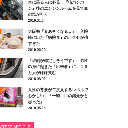
車に乗る人は必見 『猫バンバ
ン』後のエンジンルームを見て血
の気が引く
2019.01.24
大阪勢「まあそうなるよ」 入院
時に出た『病院食』の、クセが強
すぎた
2019.06.20
「遅刻が確定しそうです」 男性
の身に起きた『出来事』に、１３
万人がほほ笑む
2018.08.01
女性の背景が二度見するレベルで
おかしい 「一瞬、目の錯覚かと
思った」
2018.05.16
LATEST ARTICLE