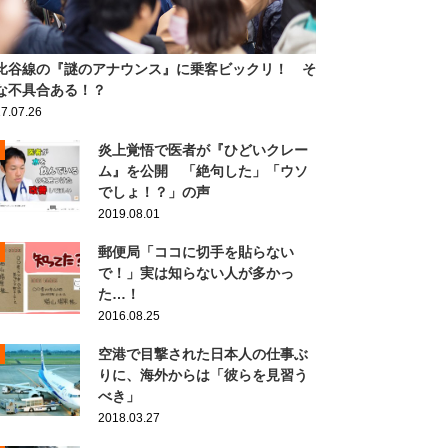
比谷線の『謎のアナウンス』に乗客ビックリ！ そ
な不具合ある！？
7.07.26
炎上覚悟で医者が『ひどいクレー
ム』を公開 「絶句した」「ウソ
でしょ！？」の声
2019.08.01
郵便局「ココに切手を貼らない
で！」実は知らない人が多かっ
た…！
2016.08.25
空港で目撃された日本人の仕事ぶ
りに、海外からは「彼らを見習う
べき」
2018.03.27