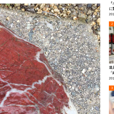
『
に
201
2
道
「
201
3