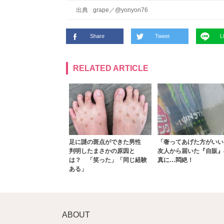
出典
grape
／
@yonyon76
Share
Tweet
L
RELATED ARTICLE
足に謎の斑点ができた男性
「奢ってあげた方がいい
判明したまさかの原因と
友人から届いた『自販』
は？ 「笑った」「同じ経験
真に…悶絶！
ある」
ABOUT