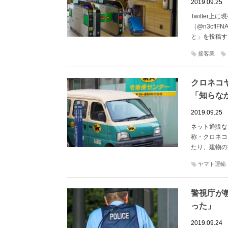
2019.09.25
Twitte
（@n3cfl
と」を投稿す
接客業
クロネコ
「知らな
2019.09.25
ネット通販な
称・クロネコ
たり、建物の
ヤマト運輸
警視庁が
った」
2019.09.24