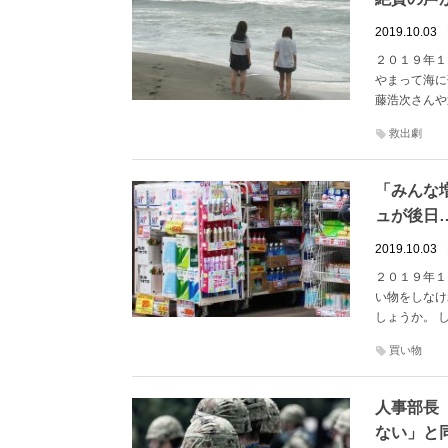
2019.10.03
２０１９年１
やまって海に
藤浩次さんや
救出劇
「みんな
ュが後日
2019.10.03
２０１９年１
い物をしなけ
しょうか。 
買い物
人事部長
ない」と