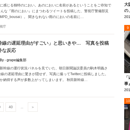
大
に感じる独特のにおい。あのにおいに名前があるということをご存知で
の
そんな『雨のにおい』にまつわるツイートを投稿した、警視庁警備部災
PD_bousai）。 聞きなれない雨のにおいの名前に…
201
視庁
9
幹線の遅延理由がすごい」と思いきや… 写真を投稿
外な反応
By - grape編集部
新幹線の運行状況パネルを見ていた、朝日新聞論説委員の駒木明義さ
幹線の遅延理由に驚きが隠せず、写真に撮ってTwitterに投稿しました。
「
か納得する声が多数上がってしまいます。 秋田新幹線…
事
201
10
0
40
...
＞