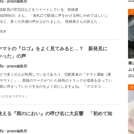
201
By - grape編集部
r上に現役駅員の苦労話などをツイートしている、投稿者
7
FNAtq5B9o3）さん。 「改札口で駅員に声をかける時にやめてほしいこ
ると、多くの共感の声が上がりました。 投稿者さんが訴えた…
電車
ヤマトの『ロゴ』をよく見てみると…？ 新発見に
かった」の声
車
By - grape編集部
ム
どで多くの人が利用しているであろう、宅配業者の『ヤマト運輸（通
201
ヤマト）』。 黒猫のマークがついた緑色のトラックが道路を走ってい
前に停まっていたりするのをよく目にしますよね。 『クロネコ…
8
（クロネコヤマト）
教える『雨のにおい』の呼び名に大反響 「初めて知
By - grape編集部