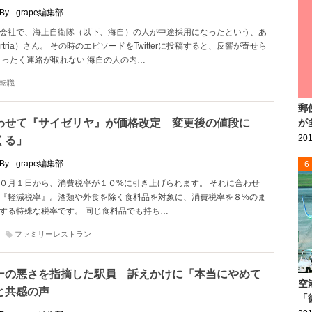
By - grape編集部
会社で、海上自衛隊（以下、海自）の人が中途採用になったという、あ
artria）さん。 その時のエピソードをTwitterに投稿すると、反響が寄せら
まったく連絡が取れない 海自の人の内…
転職
郵
わせて『サイゼリヤ』が価格改定 変更後の値段に
が
201
くる」
By - grape編集部
6
０月１日から、消費税率が１０%に引き上げられます。 それに合わせ
『軽減税率』。酒類や外食を除く食料品を対象に、消費税率を８%のま
する特殊な税率です。 同じ食料品でも持ち…
ファミリーレストラン
ーの悪さを指摘した駅員 訴えかけに「本当にやめて
空
と共感の声
「