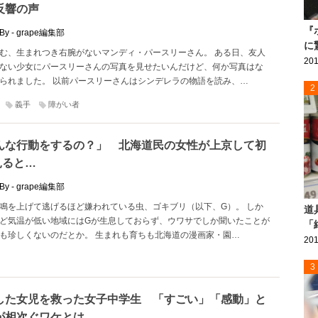
反響の声
『
By - grape編集部
に
む、生まれつき右腕がないマンディ・パースリーさん。 ある日、友人
201
ない少女にパースリーさんの写真を見せたいんだけど、何か写真はな
られました。 以前パースリーさんはシンデレラの物語を読み、…
2
義手
障がい者
んな行動をするの？」 北海道民の女性が上京して初
見ると…
By - grape編集部
鳴を上げて逃げるほど嫌われている虫、ゴキブリ（以下、G）。 しか
道
ど気温が低い地域にはGが生息しておらず、ウワサでしか聞いたことが
「
も珍しくないのだとか。 生まれも育ちも北海道の漫画家・園…
201
3
した女児を救った女子中学生 「すごい」「感動」と
が相次ぐワケとは