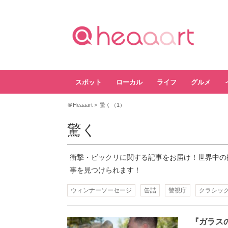
スポット
ローカル
ライフ
グルメ
＠Heaaart
驚く（1）
驚く
衝撃・ビックリに関する記事をお届け！世界中の
事を見つけられます！
ウィンナーソーセージ
缶詰
警視庁
クラシッ
『ガラス