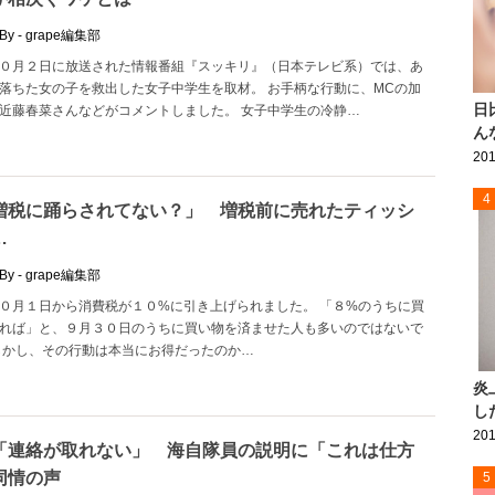
By - grape編集部
０月２日に放送された情報番組『スッキリ』（日本テレビ系）では、あ
落ちた女の子を救出した女子中学生を取材。 お手柄な行動に、MCの加
日
近藤春菜さんなどがコメントしました。 女子中学生の冷静…
ん
201
4
増税に踊らされてない？」 増税前に売れたティッシ
…
By - grape編集部
０月１日から消費税が１０%に引き上げられました。 「８%のうちに買
れば」と、９月３０日のうちに買い物を済ませた人も多いのではないで
しかし、その行動は本当にお得だったのか…
炎
し
201
「連絡が取れない」 海自隊員の説明に「これは仕方
同情の声
5