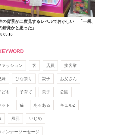
性の背景が二度見するレベルでおかしい 「一瞬、
の錯覚かと思った」
8.05.16
KEYWORD
ファッション
客
店員
接客業
兄妹
ひな祭り
親子
お父さん
子ども
子育て
息子
公園
ペット
猫
あるある
キュルZ
娘
風邪
いじめ
ウィンナーソーセージ