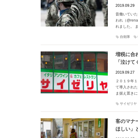
2019.09.29
昔働いていた
われ（@ren
れました。 
自衛隊
増税に合
「泣けて
2019.09.27
２０１９年１
て導入された
ま据え置きに
サイゼリヤ
客のマナ
ほしい」