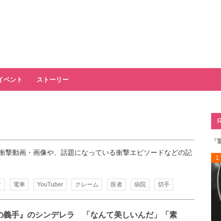
イベント
ストーリー
『
衝撃動画・画像や、話題になっている衝撃エピソードなどの記
1
ク
電車
YouTuber
クレーム
医者
病院
切手
の義手』のシンデレラ 「なんて美しいんだ」「素