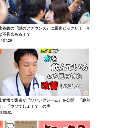
比谷線の『謎のアナウンス』に乗客ビックリ！ そ
な不具合ある！？
7.07.26
上覚悟で医者が『ひどいクレーム』を公開 「絶句
た」「ウソでしょ！？」の声
9.08.01