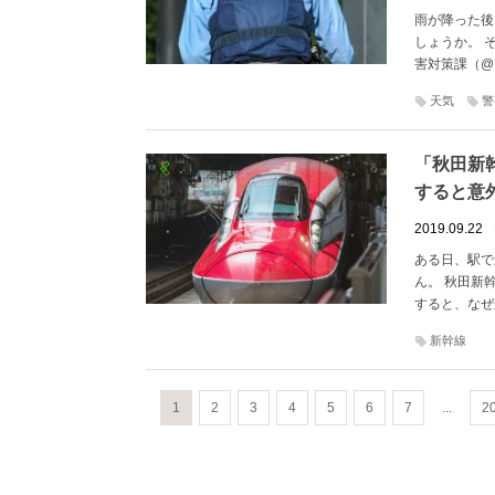
雨が降った後
しょうか。 
害対策課（@M
天気
警
「秋田新
すると意
2019.09.22
ある日、駅で
ん。 秋田新
すると、なぜ
新幹線
1
2
3
4
5
6
7
...
2