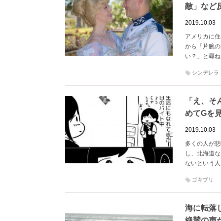
敵」など
2019.10.03
アメリカに住
から「片腕の
い？」と尋ね
シンデレラ
「え、そ
めてGを
2019.10.03
多くの人が悲
し、北海道な
ないという人
ゴキブリ
海に転落
絶賛の声