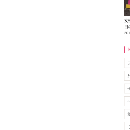
女
目
201