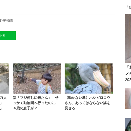
「
野動物園
INE
「
メ
202
万人
親「マジ何しに来たん」 せ
【動かない鳥】ハシビロコウ
」
っかく動物園へ行ったのに、
さん、あってはならない姿を
」
４歳の息子が？
見せる