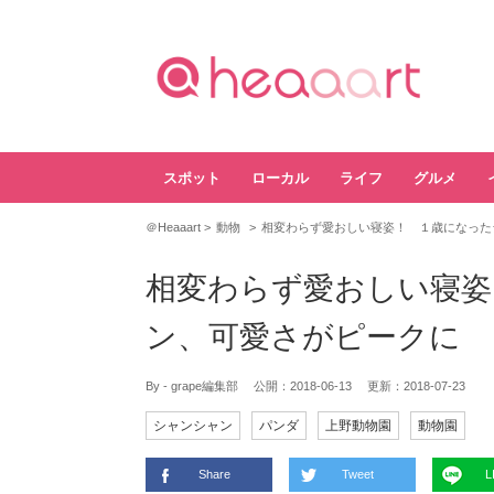
スポット
ローカル
ライフ
グルメ
＠Heaaart
動物
相変わらず愛おしい寝姿！ １歳になった
相変わらず愛おしい寝姿
ン、可愛さがピークに
By - grape編集部
公開：
2018-06-13
更新：
2018-07-23
シャンシャン
パンダ
上野動物園
動物園
Share
Tweet
L