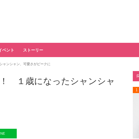
イベント
ストーリー
シャンシャン、可愛さがピークに
！ １歳になったシャンシャ
1
INE