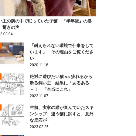
い主の腕の中で眠っていた子猫 『半年後』の姿
、驚きの声
3.03.04
「耐えられない環境で仕事をして
います」 その理由をご覧くださ
い
2020.11.18
絶対に遊びたい猫 vs 疲れるから
断る飼い主 結果に「あるある
～！」「本当にこれ」
2022.11.07
生前、実家の猫が喜んでいたスキ
ンシップ 違う猫に試すと、意外
な反応が
2023.02.25