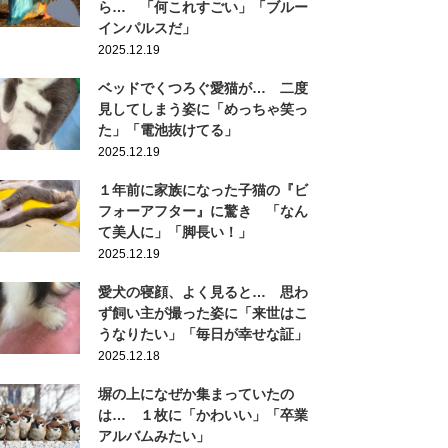
ら… 「何これすごい」「ブルー
インパルスだ」
2025.12.19
ベッドでくつろぐ愛猫が… 二度
見してしまう姿に「めっちゃ笑っ
た」「電池抜けてる」
2025.12.19
１年前に家族になった子猫の『ビ
フォーアフター』に驚き 「なん
て美人に」「脚長い！」
2025.12.19
愛犬の寝顔、よく見ると… 思わ
ず飼い主が撮った姿に「来世はこ
うなりたい」「毎日が幸せな証」
2025.12.18
塀の上になぜか集まっていたの
は… １枚に「かわいい」「卒業
アルバムみたい」