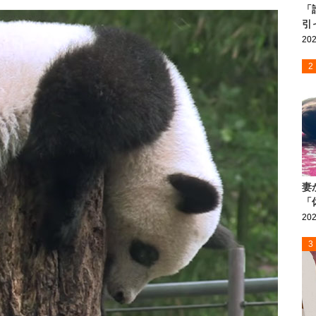
「
引
202
2
妻
「
202
3