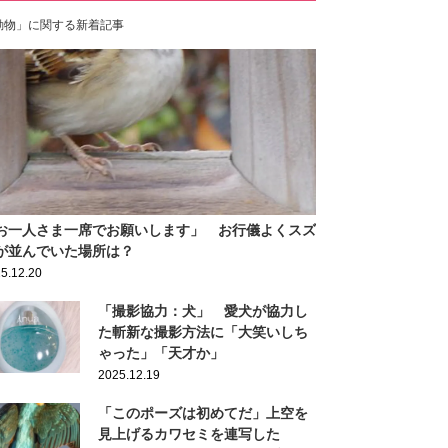
動物」に関する新着記事
お一人さま一席でお願いします」 お行儀よくスズ
が並んでいた場所は？
5.12.20
「撮影協力：犬」 愛犬が協力し
た斬新な撮影方法に「大笑いしち
ゃった」「天才か」
2025.12.19
「このポーズは初めてだ」上空を
見上げるカワセミを連写した