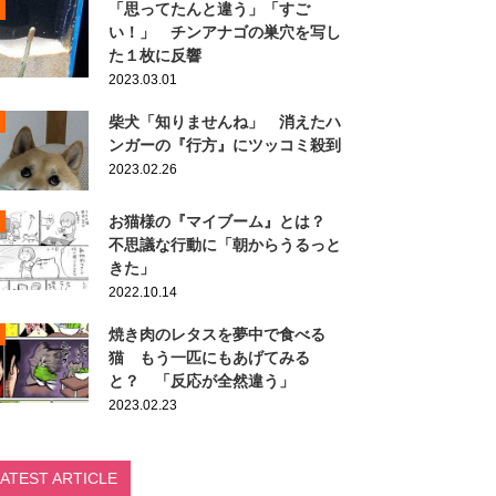
「思ってたんと違う」「すご
い！」 チンアナゴの巣穴を写し
た１枚に反響
2023.03.01
柴犬「知りませんね」 消えたハ
ンガーの『行方』にツッコミ殺到
2023.02.26
お猫様の『マイブーム』とは？
不思議な行動に「朝からうるっと
きた」
2022.10.14
焼き肉のレタスを夢中で食べる
猫 もう一匹にもあげてみる
と？ 「反応が全然違う」
2023.02.23
LATEST ARTICLE