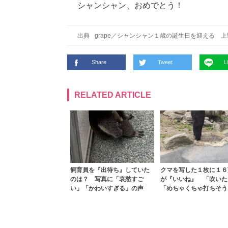
シャンシャン、おめでとう！
出典
grape
／
シャンシャン１歳の誕生日を迎える 上
Share
Tweet
L
RELATED ARTICLE
飼育員を『出待ち』していた
クマを写した１枚に１６
のは？ 写真に「哀愁すご
が『いいね』 「吹いた
い」「かわいすぎる」の声
「めちゃくちゃ打ちそう