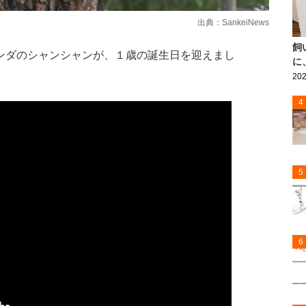
出典：
SankeiNews
飼
ンダのシャンシャンが、１歳の誕生日を迎えまし
に
202
4
5
6