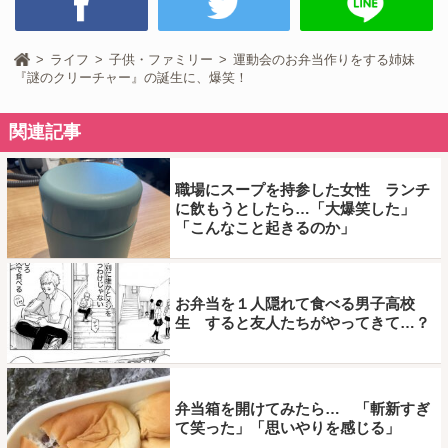
ライフ
子供・ファミリー
運動会のお弁当作りをする姉妹
『謎のクリーチャー』の誕生に、爆笑！
関連記事
職場にスープを持参した女性 ランチ
に飲もうとしたら…「大爆笑した」
「こんなこと起きるのか」
お弁当を１人隠れて食べる男子高校
生 すると友人たちがやってきて…？
弁当箱を開けてみたら… 「斬新すぎ
て笑った」「思いやりを感じる」