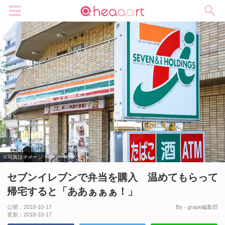
メニュー
※写真はイメージ
セブンイレブンで弁当を購入 温めてもらって
帰宅すると「ああぁぁぁ！」
公開：
2018-10-17
By - grape編集部
更新：
2018-10-17