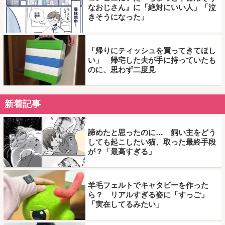
なおじさん』に「絶対にいい人」「泣
きそうになった」
「帰りにティッシュを買ってきてほし
い」 帰宅した夫が手に持っていたも
のに、思わず二度見
新着記事
諦めたと思ったのに… 飼い主をどう
しても起こしたい猫、取った最終手段
が？「最高すぎる」
羊毛フェルトでキャタピーを作った
ら？ リアルすぎる姿に「すっご」
「実在してるみたい」