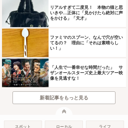
リアルすぎて二度見！ 本物の猫と思
いきや…正体に「見かけたら絶対に声
をかける」「天才」
ファミマのスプーン、なんで穴が空い
てるの？ 理由に「それは素晴らし
い！」
「人生で一番幸せな時間だった」 サ
ザンオールスターズ史上最大ツアー映
像を見逃すな！
新着記事をもっと見る
ページトップ
スポット
ローカル
ライフ