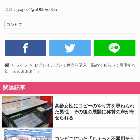
出典：
grape
／
@oO0Eve0Oo
コンビニ
ライフ
セブンイレブンで弁当を購入 温めてもらって帰宅する
と「ああぁぁぁ！」
関連記事
高齢女性にコピーのやり方を尋ねられ
た男性 その後の展開に称賛の声が寄
せられる
コンビニにいた『ちょっと不器用そう