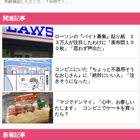
年齢確認したところ「７分待て！」
関連記事
ローソンの『バイト募集』貼り紙 １
３万人が注目したわけに「座布団１０
０枚」「思わず声出た」
コンビニにいた『ちょっと不器用そう
なおじさん』に「絶対にいい人」「泣
きそうになった」
「マジでドンマイ」「心中、お察しい
たします」 コンビニでケーキを買っ
たら？
新着記事