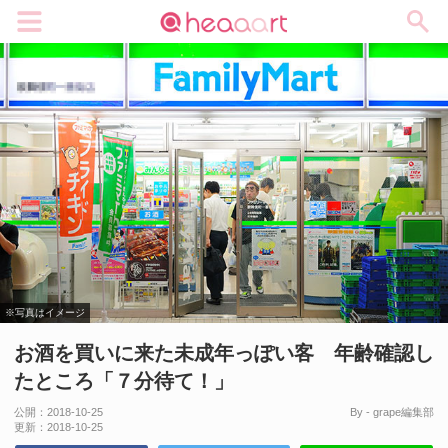
メニュー
※写真はイメージ
お酒を買いに来た未成年っぽい客 年齢確認し
たところ「７分待て！」
公開：
2018-10-25
By - grape編集部
更新：
2018-10-25