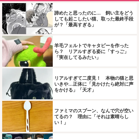
諦めたと思ったのに… 飼い主をどう
しても起こしたい猫、取った最終手段
が？「最高すぎる」
羊毛フェルトでキャタピーを作った
ら？ リアルすぎる姿に「すっご」
「実在してるみたい」
リアルすぎて二度見！ 本物の猫と思
いきや…正体に「見かけたら絶対に声
をかける」「天才」
ファミマのスプーン、なんで穴が空い
てるの？ 理由に「それは素晴らし
い！」