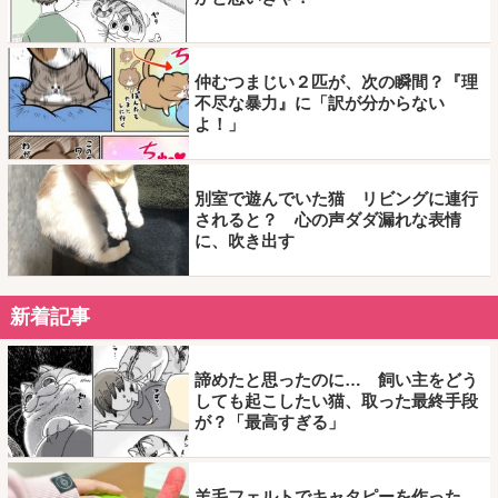
仲むつまじい２匹が、次の瞬間？『理
不尽な暴力』に「訳が分からない
よ！」
別室で遊んでいた猫 リビングに連行
されると？ 心の声ダダ漏れな表情
に、吹き出す
新着記事
諦めたと思ったのに… 飼い主をどう
しても起こしたい猫、取った最終手段
が？「最高すぎる」
羊毛フェルトでキャタピーを作った