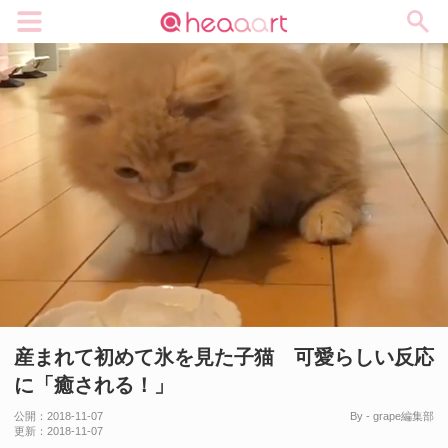
メニュー
産まれて初めて氷を見た子猫 可愛らしい反応
に「癒される！」
公開：
2018-11-07
By - grape編集部
更新：
2018-11-07