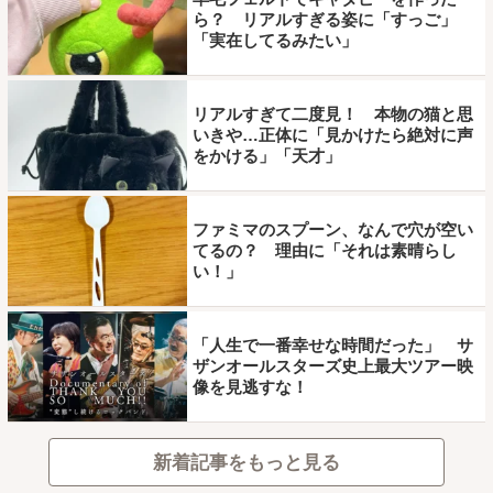
ら？ リアルすぎる姿に「すっご」
「実在してるみたい」
リアルすぎて二度見！ 本物の猫と思
いきや…正体に「見かけたら絶対に声
をかける」「天才」
ファミマのスプーン、なんで穴が空い
てるの？ 理由に「それは素晴らし
い！」
「人生で一番幸せな時間だった」 サ
ザンオールスターズ史上最大ツアー映
像を見逃すな！
新着記事をもっと見る