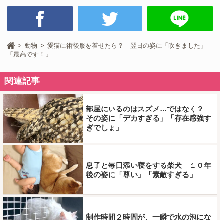
動物
愛猫に術後服を着せたら？ 翌日の姿に「吹きました」
「最高です！」
関連記事
部屋にいるのはスズメ…ではなく？
その姿に「デカすぎる」「存在感強す
ぎでしょ」
息子と毎日添い寝をする柴犬 １０年
後の姿に「尊い」「素敵すぎる」
制作時間２時間が、一瞬で水の泡にな