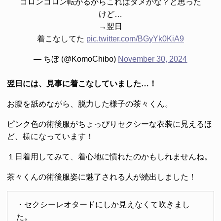
コロンコロン転がるからこれはダメかな？と思った
けど…
→翌日
着こなしてた
pic.twitter.com/BGyYk0KiA9
— ちぼ (@KomoChibo)
November 30, 2024
翌日には、見事に着こなしていました…！
お腹を舐めながら、脱力した様子の茶々くん。
ピンク色の術後服がちょっぴりセクシーな衣装に見えるほ
ど、様になっています！
１日着用してみて、着心地に慣れたのかもしれませんね。
茶々くんの術後服姿に魅了される人が続出しました！
・セクシーレオタードにしか見えなくて吹きまし
た。