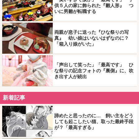
供５人の家に飾られた『雛人形』 つ
いに男雛が転職する
両親が息子に送った『ひな祭りの写
真』 幼い娘はいないはずなのに？
「箱入り娘がいた」
「声出して笑った」「最高です」 ひ
な祭りの記念フォトの『裏側』に、吹
き出す人が続出
新着記事
諦めたと思ったのに… 飼い主をどう
しても起こしたい猫、取った最終手段
が？「最高すぎる」