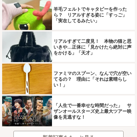
羊毛フェルトでキャタピーを作った
ら？ リアルすぎる姿に「すっご」
「実在してるみたい」
リアルすぎて二度見！ 本物の猫と思
いきや…正体に「見かけたら絶対に声
をかける」「天才」
ファミマのスプーン、なんで穴が空い
てるの？ 理由に「それは素晴らし
い！」
「人生で一番幸せな時間だった」 サ
ザンオールスターズ史上最大ツアー映
像を見逃すな！