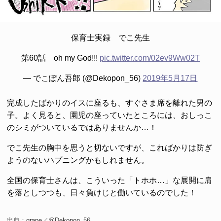
保育士実録 でこ先生
第60話 oh my God!!!
pic.twitter.com/02ev9Ww02T
— でこぽん吾郎 (@Dekopon_56)
2019年5月17日
完成したばかりのイスに座るも、すぐさま席を離れた男の
子。よく見ると、園児の座っていたところには、おしっこ
のシミがついているではありませんか…！
でこ先生の胸中を思うと切ないですが、こればかりは防ぎ
ようのないハプニングかもしれません。
全国の保育士さんは、こういった「トホホ…」な展開に肩
を落としつつも、日々負けじと働いているのでした！
出典：
grape
／
@Dekopon_56