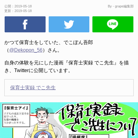
公開：
2019-05-18
By - grape編集部
更新：
2019-05-18
かつて保育士をしていた、でこぽん吾郎
（
@Dekopon_56
）さん。
自身の体験を元にした漫画『保育士実録 でこ先生』を描
き、Twitterに公開しています。
保育士実録 でこ先生