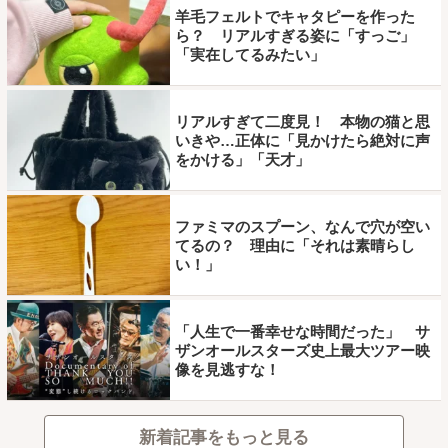
羊毛フェルトでキャタピーを作った
ら？ リアルすぎる姿に「すっご」
「実在してるみたい」
リアルすぎて二度見！ 本物の猫と思
いきや…正体に「見かけたら絶対に声
をかける」「天才」
ファミマのスプーン、なんで穴が空い
てるの？ 理由に「それは素晴らし
い！」
「人生で一番幸せな時間だった」 サ
ザンオールスターズ史上最大ツアー映
像を見逃すな！
新着記事をもっと見る