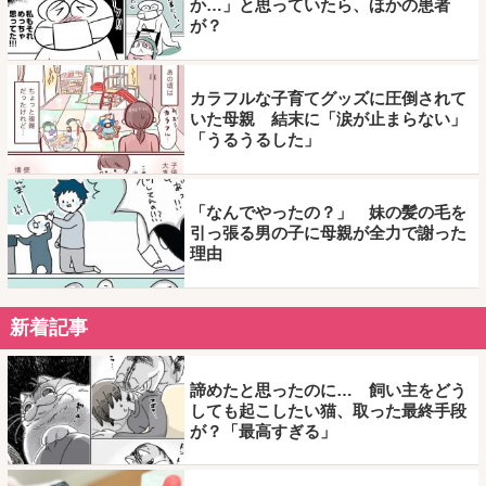
か…」と思っていたら、ほかの患者
が？
カラフルな子育てグッズに圧倒されて
いた母親 結末に「涙が止まらない」
「うるうるした」
「なんでやったの？」 妹の髪の毛を
引っ張る男の子に母親が全力で謝った
理由
新着記事
諦めたと思ったのに… 飼い主をどう
しても起こしたい猫、取った最終手段
が？「最高すぎる」