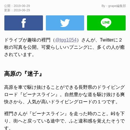
公開：
2019-06-29
By - grape編集部
更新：
2019-06-29
ドライブが趣味の裡門（
@tgg1054
）さんが、Twitterに２
枚の写真を公開。可愛らしいハプニングに、多くの人が癒
されています。
高原の『迷子』
高原を車で駆け抜けることができる長野県のドライビング
ロード『ビーナスライン』。自然豊かな道を駆け抜ける爽
快さから、人気が高いドライビングロードの１つです。
裡門さんが『ビーナスライン』を走った時のこと。峠を下
り、街へと戻っている途中で、ふと違和感を覚えたそうで
す。