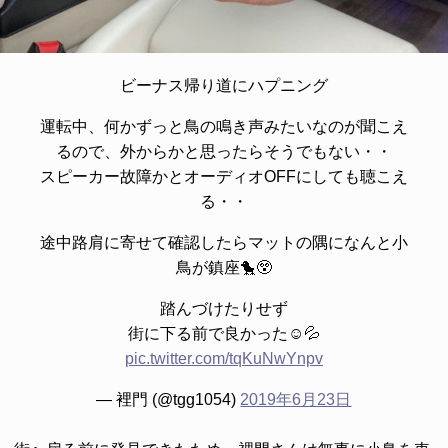
ビーナス帰り道にハプニング
運転中、何かずっと鳥の鳴き声みたいなのが聞こえ
るので、外からかと思ったらそうでもない・・
スピーカー故障かとオーディオOFFにしても聴こえ
る・・
途中路肩に寄せて確認したらマットの隅になんと小
鳥が鎮座🐤😲
踏んづけたりせず
街に下る前で良かった☺️💦
pic.twitter.com/tqKuNwYnpv
— 裡門 (@tgg1054)
2019年6月23日