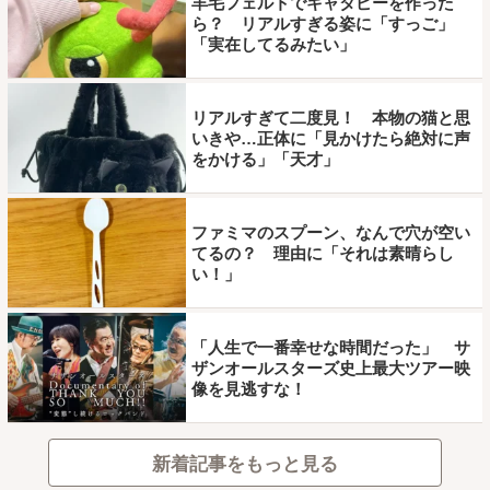
羊毛フェルトでキャタピーを作った
ら？ リアルすぎる姿に「すっご」
「実在してるみたい」
リアルすぎて二度見！ 本物の猫と思
いきや…正体に「見かけたら絶対に声
をかける」「天才」
ファミマのスプーン、なんで穴が空い
てるの？ 理由に「それは素晴らし
い！」
「人生で一番幸せな時間だった」 サ
ザンオールスターズ史上最大ツアー映
像を見逃すな！
新着記事をもっと見る