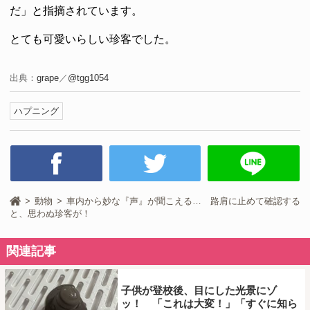
だ」と指摘されています。
とても可愛いらしい珍客でした。
出典：
grape
／
@tgg1054
ハプニング
動物
車内から妙な『声』が聞こえる… 路肩に止めて確認する
と、思わぬ珍客が！
関連記事
子供が登校後、目にした光景にゾ
ッ！ 「これは大変！」「すぐに知ら