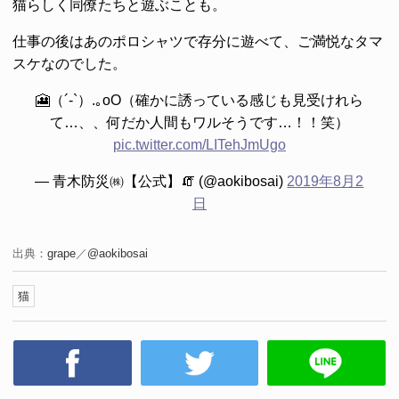
猫らしく同僚たちと遊ぶことも。
仕事の後はあのポロシャツで存分に遊べて、ご満悦なタマ
スケなのでした。
🎦（´-`）.｡oO（確かに誘っている感じも見受けれら
て…、、何だか人間もワルそうです…！！笑）
pic.twitter.com/LITehJmUgo
— 青木防災㈱【公式】🧯 (@aokibosai)
2019年8月2
日
出典：
grape
／
@aokibosai
猫