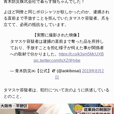
青木防災株式会社で暮らす猫ちゃんでした！
よほど同僚と同じポロシャツが欲しかったのか、逮捕され
る直前まで手放すことを拒んでいたタマスケ容疑者。爪を
立てて、必死の抵抗をしています。
【実際に撮影された映像】
タマスケ容疑者は逮捕の直前まで奪った品を所持し
ており、手放すことを拒む様子が伺えた事が関係者
への取材で分かりました。
https://t.co/k3sm5McUXB
pic.twitter.com/lsXZrIHybe
— 青木防災㈱【公式】🧯 (@aokibosai)
2019年8月2
日
タマスケ容疑者は、犯行について次のように供述している
とのこと。