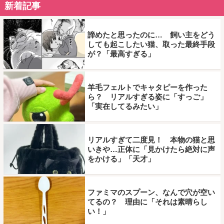
新着記事
諦めたと思ったのに… 飼い主をどう
しても起こしたい猫、取った最終手段
が？「最高すぎる」
羊毛フェルトでキャタピーを作った
ら？ リアルすぎる姿に「すっご」
「実在してるみたい」
リアルすぎて二度見！ 本物の猫と思
いきや…正体に「見かけたら絶対に声
をかける」「天才」
ファミマのスプーン、なんで穴が空い
てるの？ 理由に「それは素晴らし
い！」