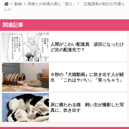
動物
同僚との待遇の差に「怒り」！ 広報課長の犯行が可愛ら
しい
関連記事
人間がこわい配達員 涙目になったけ
ど次の配達先で？
６秒の『犬猫動画』に吹き出す人が続
出 「これはヤバい」「笑っちゃう」
床に横たわる猫 飼い主が撮影した写
真に、吹き出す