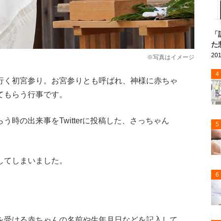
「
た
201
※写真はイメージ
4
行く初宮参り。お宮参りとも呼ばれ、神様に赤ちゃ
てもらう行事です。
時の出来事をTwitterに投稿した、さっちゃん
5
してしまいました。
6
を受ける赤ちゃんの名前や生年月日などを記入して