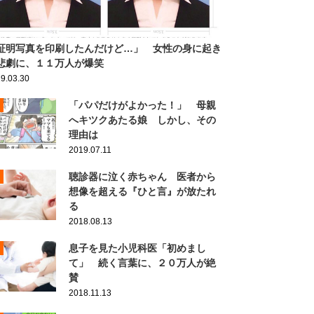
証明写真を印刷したんだけど…」 女性の身に起き
悲劇に、１１万人が爆笑
9.03.30
「パパだけがよかった！」 母親
へキツクあたる娘 しかし、その
理由は
2019.07.11
聴診器に泣く赤ちゃん 医者から
想像を超える『ひと言』が放たれ
る
2018.08.13
息子を見た小児科医「初めまし
て」 続く言葉に、２０万人が絶
賛
2018.11.13