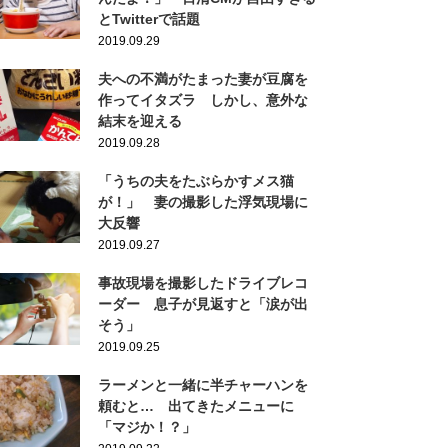
とTwitterで話題
2019.09.29
夫への不満がたまった妻が豆腐を
作ってイタズラ しかし、意外な
結末を迎える
2019.09.28
「うちの夫をたぶらかすメス猫
が！」 妻の撮影した浮気現場に
大反響
2019.09.27
事故現場を撮影したドライブレコ
ーダー 息子が見返すと「涙が出
そう」
2019.09.25
ラーメンと一緒に半チャーハンを
頼むと… 出てきたメニューに
「マジか！？」