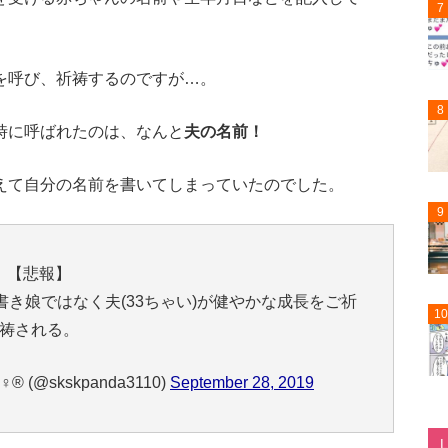
7
を呼び、祈祷するのですが…。
8
時に呼ばれたのは、なんと
夫の名前！
えて自分の名前を書いてしまっていたのでした。
9
【悲報】
き娘ではなく夫(33ちゃい)が健やかな成長をご祈
10
祷される。
 (@skskpanda3110)
September 28, 2019