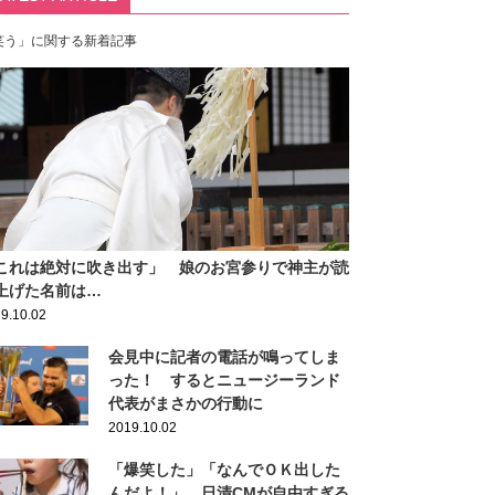
笑う」に関する新着記事
これは絶対に吹き出す」 娘のお宮参りで神主が読
上げた名前は…
9.10.02
会見中に記者の電話が鳴ってしま
った！ するとニュージーランド
代表がまさかの行動に
2019.10.02
「爆笑した」「なんでＯＫ出した
んだよ！」 日清CMが自由すぎる