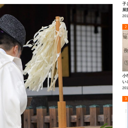
子
展
201
2
小
い
201
3