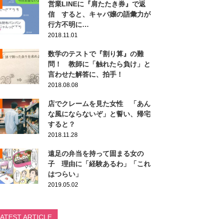
営業LINEに『肩たたき券』で返
信 すると、キャバ嬢の語彙力が
行方不明に…
2018.11.01
数学のテストで『割り算』の難
問！ 教師に「触れたら負け」と
言わせた解答に、拍手！
2018.08.08
店でクレームを見た女性 「あん
な風にならないぞ」と誓い、帰宅
すると？
2018.11.28
遠足の弁当を持って固まる女の
子 理由に「経験あるわ」「これ
はつらい」
2019.05.02
LATEST ARTICLE