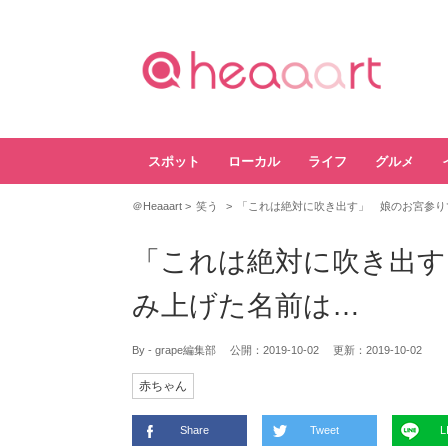
スポット
ローカル
ライフ
グルメ
＠Heaaart
笑う
「これは絶対に吹き出す」 娘のお宮参り
「これは絶対に吹き出す
み上げた名前は…
By - grape編集部
公開：
2019-10-02
更新：
2019-10-02
赤ちゃん
Share
Tweet
L