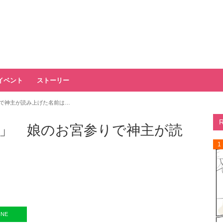
イベント
ストーリー
で神主が読み上げた名前は…
」 娘のお宮参りで神主が読
1
INE