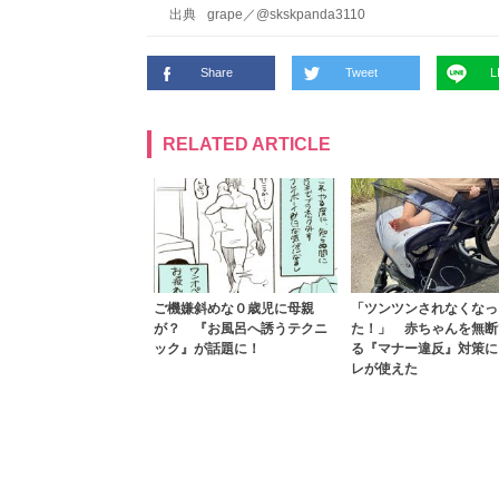
出典
grape
／
@skskpanda3110
Share
Tweet
L
RELATED ARTICLE
ご機嫌斜めな０歳児に母親
「ツンツンされなくなっ
が？ 『お風呂へ誘うテクニ
た！」 赤ちゃんを無断
ック』が話題に！
る『マナー違反』対策に
レが使えた