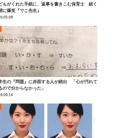
どもがくれた手紙に、返事を書きこむ保育士 続く
開に爆笑『でこ先生』
9.05.09
学生の『問題』に赤面する人が続出 「心が汚れて
るので分からなかった」
9.09.14