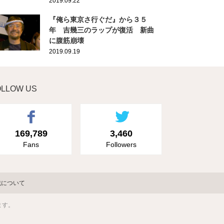
2019.09.22
『俺ら東京さ行ぐだ』から３５
年 吉幾三のラップが復活 新曲
に腹筋崩壊
2019.09.19
OLLOW US
169,789
3,460
Fans
Followers
載について
ます。