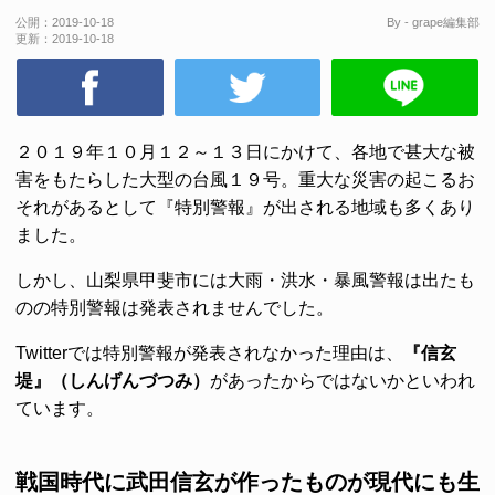
公開：
2019-10-18
By - grape編集部
更新：
2019-10-18
２０１９年１０月１２～１３日にかけて、各地で甚大な被
害をもたらした大型の台風１９号。重大な災害の起こるお
それがあるとして『特別警報』が出される地域も多くあり
ました。
しかし、山梨県甲斐市には大雨・洪水・暴風警報は出たも
のの特別警報は発表されませんでした。
Twitterでは特別警報が発表されなかった理由は、
『信玄
堤』（しんげんづつみ）
があったからではないかといわれ
ています。
戦国時代に武田信玄が作ったものが現代にも生