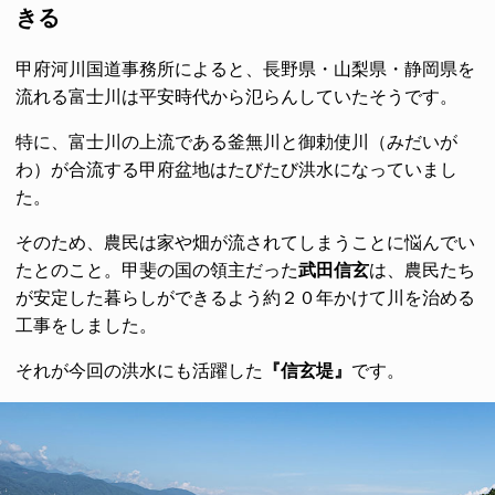
きる
甲府河川国道事務所によると、長野県・山梨県・静岡県を
流れる富士川は平安時代から氾らんしていたそうです。
特に、富士川の上流である釜無川と御勅使川（みだいが
わ）が合流する甲府盆地はたびたび洪水になっていまし
た。
そのため、農民は家や畑が流されてしまうことに悩んでい
たとのこと。甲斐の国の領主だった
武田信玄
は、農民たち
が安定した暮らしができるよう約２０年かけて川を治める
工事をしました。
それが今回の洪水にも活躍した
『信玄堤』
です。