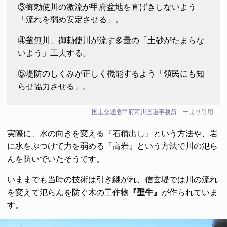
③御勅使川の激流が甲府盆地を直げきしないよう
「流れを弱め安定させる」。
④釜無川、御勅使川が流す多量の「土砂がたまらな
いよう」工夫する。
⑤堤防のしくみが正しく機能するよう「領民にも知
らせ協力させる」。
国土交通省甲府河川国道事務所
ーより引用
実際に、水の向きを変える『石積出し』という方法や、岩
に水をぶつけて力を弱める『高岩』という方法で川の氾ら
んを防いでいたそうです。
いままでも当時の技術は引き継がれ、信玄堤では川の流れ
を変えて氾らんを防ぐ木の工作物
『聖牛』
が作られていま
す。