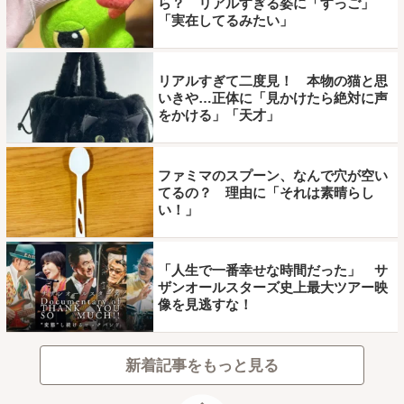
ら？ リアルすぎる姿に「すっご」
「実在してるみたい」
リアルすぎて二度見！ 本物の猫と思
いきや…正体に「見かけたら絶対に声
をかける」「天才」
ファミマのスプーン、なんで穴が空い
てるの？ 理由に「それは素晴らし
い！」
「人生で一番幸せな時間だった」 サ
ザンオールスターズ史上最大ツアー映
像を見逃すな！
新着記事をもっと見る
ページトップ