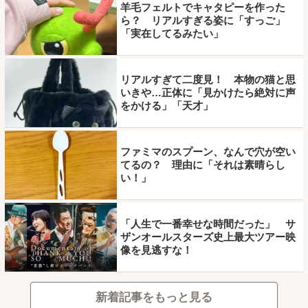
羊毛フェルトでキャタピーを作った
ら？ リアルすぎる姿に「すっご」
「実在してるみたい」
リアルすぎて二度見！ 本物の猫と思
いきや…正体に「見かけたら絶対に声
をかける」「天才」
ファミマのスプーン、なんで穴が空い
てるの？ 理由に「それは素晴らし
い！」
「人生で一番幸せな時間だった」 サ
ザンオールスターズ史上最大ツアー映
像を見逃すな！
新着記事をもっと見る