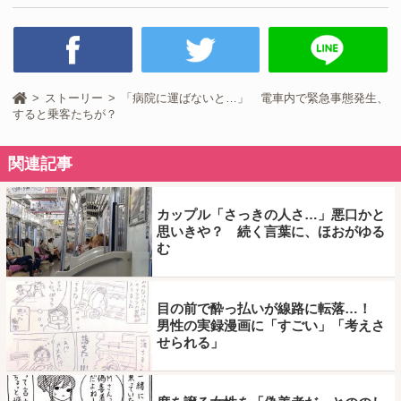
ストーリー
「病院に運ばないと…」 電車内で緊急事態発生、
すると乗客たちが？
関連記事
カップル「さっきの人さ…」悪口かと
思いきや？ 続く言葉に、ほおがゆる
む
目の前で酔っ払いが線路に転落…！
男性の実録漫画に「すごい」「考えさ
せられる」