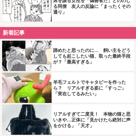
席を譲る女性を「偽善者だ」とののし
る同僚 友人の反論に「まったくその
通り」
新着記事
諦めたと思ったのに… 飼い主をどう
しても起こしたい猫、取った最終手段
が？「最高すぎる」
羊毛フェルトでキャタピーを作った
ら？ リアルすぎる姿に「すっご」
「実在してるみたい」
リアルすぎて二度見！ 本物の猫と思
いきや…正体に「見かけたら絶対に声
をかける」「天才」