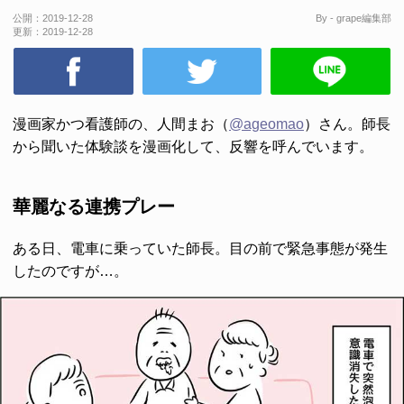
公開：
2019-12-28
By - grape編集部
更新：
2019-12-28
漫画家かつ看護師の、人間まお（
@ageomao
）さん。師長
から聞いた体験談を漫画化して、反響を呼んでいます。
華麗なる連携プレー
ある日、電車に乗っていた師長。目の前で緊急事態が発生
したのですが…。