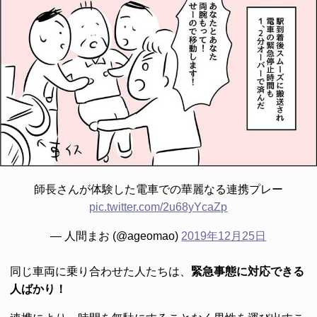
師長さんが体験した電車での華麗なる連携プレー
pic.twitter.com/2u68yYcaZp
— 人間まお (@ageomao)
2019年12月25日
同じ車両に乗り合わせた人たちは、
緊急事態に対応できる
人ばかり！