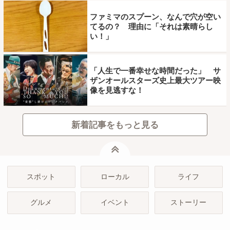
ファミマのスプーン、なんで穴が空い
てるの？ 理由に「それは素晴らし
い！」
「人生で一番幸せな時間だった」 サ
ザンオールスターズ史上最大ツアー映
像を見逃すな！
新着記事をもっと見る
ページトップ
スポット
ローカル
ライフ
グルメ
イベント
ストーリー