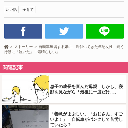
いい話
子育て
ストーリー
自転車練習する娘に、近付いてきた年配女性 続く
行動に「泣いた」「素晴らしい」
関連記事
息子の成長を喜んだ母親 しかし、寝
顔を見ながら「最後に一度だけ…」
「善意がまぶしい」「おじさん、すご
いよ！」 自転車がパンクして苦労し
ていたら？