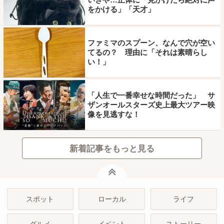
をかける」「天才」
ファミマのスプーン、なんで穴が空い
てるの？ 理由に「それは素晴らし
い！」
「人生で一番幸せな時間だった」 サ
ザンオールスターズ史上最大ツアー映
像を見逃すな！
新着記事をもっと見る
ページトップ
スポット
ローカル
ライフ