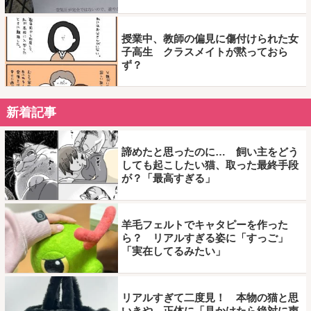
授業中、教師の偏見に傷付けられた女
子高生 クラスメイトが黙っておら
ず？
新着記事
諦めたと思ったのに… 飼い主をどう
しても起こしたい猫、取った最終手段
が？「最高すぎる」
羊毛フェルトでキャタピーを作った
ら？ リアルすぎる姿に「すっご」
「実在してるみたい」
リアルすぎて二度見！ 本物の猫と思
いきや…正体に「見かけたら絶対に声