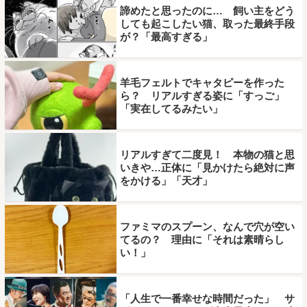
諦めたと思ったのに… 飼い主をどう
しても起こしたい猫、取った最終手段
が？「最高すぎる」
羊毛フェルトでキャタピーを作った
ら？ リアルすぎる姿に「すっご」
「実在してるみたい」
リアルすぎて二度見！ 本物の猫と思
いきや…正体に「見かけたら絶対に声
をかける」「天才」
ファミマのスプーン、なんで穴が空い
てるの？ 理由に「それは素晴らし
い！」
「人生で一番幸せな時間だった」 サ