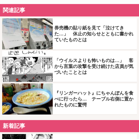
関連記事
券売機の貼り紙を見て「泣けてき
た…」 休止の知らせとともに書かれ
ていたものとは
「ウイルスよりも怖いものは…」 客
から言葉の攻撃を受け続けた店員が気
づいたこととは
『リンガーハット』にちゃんぽんを食
べに行ったら… テーブル右側に置か
れたものに驚愕
新着記事