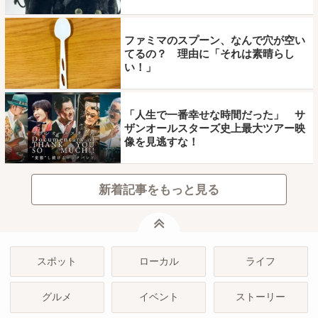
ファミマのスプーン、なんで穴が空い
てるの？ 理由に「それは素晴らし
い！」
「人生で一番幸せな時間だった」 サ
ザンオールスターズ史上最大ツアー映
像を見逃すな！
新着記事をもっと見る
ページトップ
スポット
ローカル
ライフ
グルメ
イベント
ストーリー