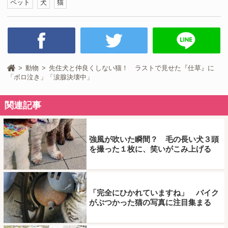
ペット
犬
猫
動物
先住犬と仲良くしない猫！ ラストで見せた『仕草』に
「ボロ泣き」「涙腺決壊中」
関連記事
強風が吹いた瞬間？ 毛の長い犬３頭
を撮った１枚に、笑いがこみ上げる
「完全にひかれていますね」 バイク
がぶつかった猫の写真に注目集まる