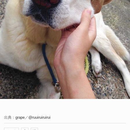
出典：
grape
／
@ruuiruiruirui