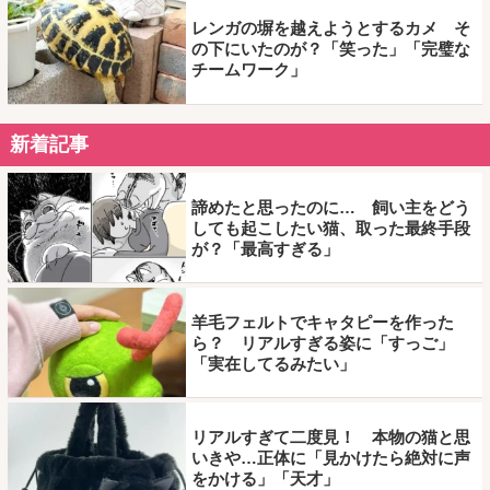
レンガの塀を越えようとするカメ そ
の下にいたのが？「笑った」「完璧な
チームワーク」
新着記事
諦めたと思ったのに… 飼い主をどう
しても起こしたい猫、取った最終手段
が？「最高すぎる」
羊毛フェルトでキャタピーを作った
ら？ リアルすぎる姿に「すっご」
「実在してるみたい」
リアルすぎて二度見！ 本物の猫と思
いきや…正体に「見かけたら絶対に声
をかける」「天才」