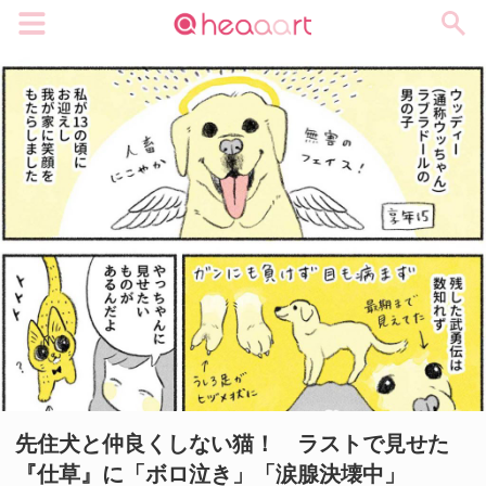
メニュー
先住犬と仲良くしない猫！ ラストで見せた
『仕草』に「ボロ泣き」「涙腺決壊中」