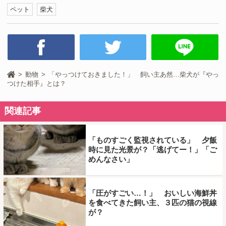
ペット
柴犬
動物
「やっつけておきました！」 飼い主あ然…柴犬が『やっ
つけた相手』とは？
関連記事
「ものすごく監視されている」 夕飯
時に見た光景が？「逃げてー！」「ご
めんなさい」
「圧がすごい…！」 おいしい海鮮丼
を食べてきた飼い主、３匹の猫の視線
が？