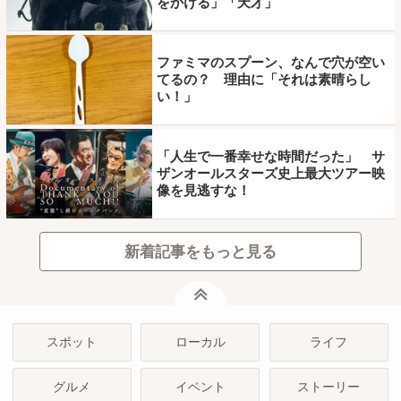
をかける」「天才」
ファミマのスプーン、なんで穴が空い
てるの？ 理由に「それは素晴らし
い！」
「人生で一番幸せな時間だった」 サ
ザンオールスターズ史上最大ツアー映
像を見逃すな！
新着記事をもっと見る
ページトップ
スポット
ローカル
ライフ
グルメ
イベント
ストーリー