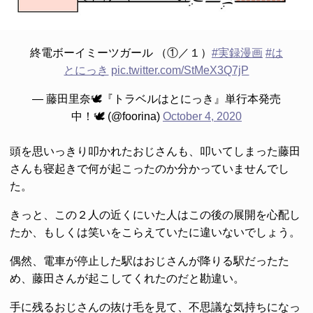
終電ボーイミーツガール （①／１）
#実録漫画
#は
とにっき
pic.twitter.com/StMeX3Q7jP
— 藤田里奈🕊️『トラベルはとにっき』単行本発売
中！🕊️ (@foorina)
October 4, 2020
頭を思いっきり叩かれたおじさんも、叩いてしまった藤田
さんも寝起きで何が起こったのか分かっていませんでし
た。
きっと、この２人の近くにいた人はこの後の展開を心配し
たか、もしくは笑いをこらえていたに違いないでしょう。
偶然、電車が停止した駅はおじさんが降りる駅だったた
め、藤田さんが起こしてくれたのだと勘違い。
手に残るおじさんの抜け毛を見て、不思議な気持ちになっ