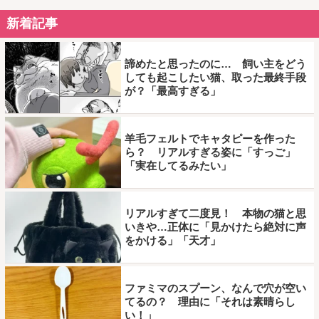
新着記事
諦めたと思ったのに… 飼い主をどう
しても起こしたい猫、取った最終手段
が？「最高すぎる」
羊毛フェルトでキャタピーを作った
ら？ リアルすぎる姿に「すっご」
「実在してるみたい」
リアルすぎて二度見！ 本物の猫と思
いきや…正体に「見かけたら絶対に声
をかける」「天才」
ファミマのスプーン、なんで穴が空い
てるの？ 理由に「それは素晴らし
い！」