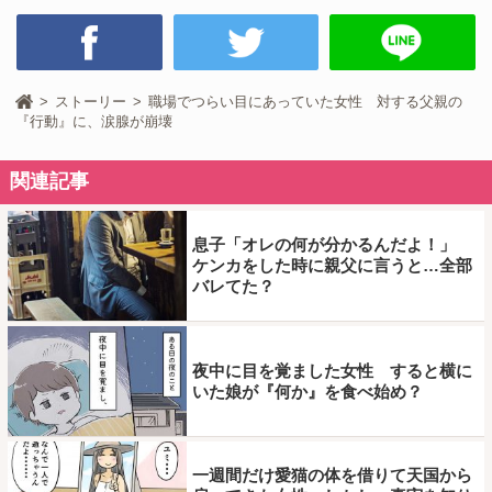
ストーリー
職場でつらい目にあっていた女性 対する父親の
『行動』に、涙腺が崩壊
関連記事
息子「オレの何が分かるんだよ！」
ケンカをした時に親父に言うと…全部
バレてた？
夜中に目を覚ました女性 すると横に
いた娘が『何か』を食べ始め？
一週間だけ愛猫の体を借りて天国から