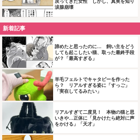
戻ってきた女性 しかし、真実を知り
涙腺崩壊
新着記事
諦めたと思ったのに… 飼い主をどう
しても起こしたい猫、取った最終手段
が？「最高すぎる」
羊毛フェルトでキャタピーを作った
ら？ リアルすぎる姿に「すっご」
「実在してるみたい」
リアルすぎて二度見！ 本物の猫と思
いきや…正体に「見かけたら絶対に声
をかける」「天才」