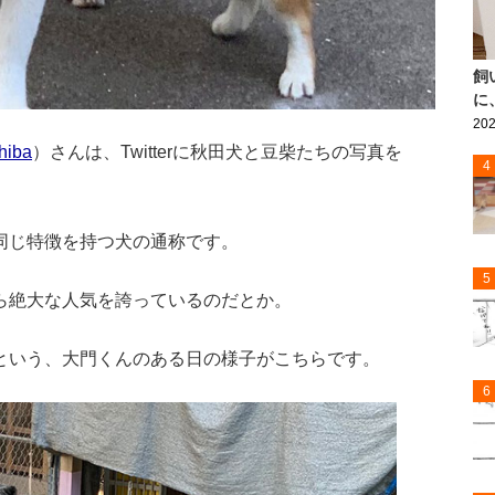
飼
に
202
hiba
）さんは、Twitterに秋田犬と豆柴たちの写真を
4
同じ特徴を持つ犬の通称です。
5
ら絶大な人気を誇っているのだとか。
という、大門くんのある日の様子がこちらです。
6