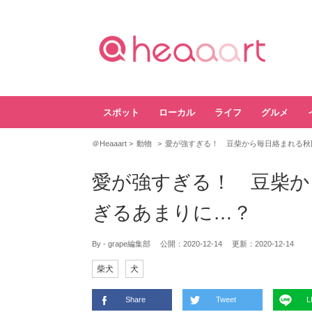
スポット
ローカル
ライフ
グルメ
＠Heaaart
動物
愛が強すぎる！ 豆柴から毎日絡まれる秋
愛が強すぎる！ 豆柴か
ぎるあまりに…？
By - grape編集部
公開：
2020-12-14
更新：
2020-12-14
柴犬
犬
Share
Tweet
L