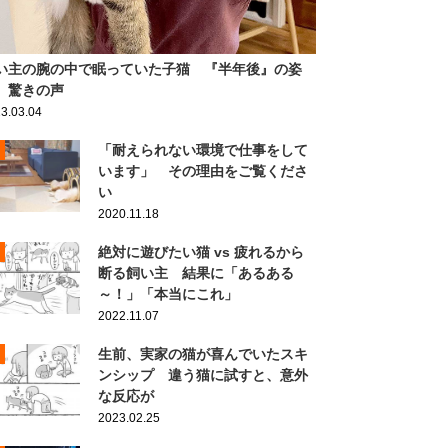
い主の腕の中で眠っていた子猫 『半年後』の姿
、驚きの声
3.03.04
「耐えられない環境で仕事をして
います」 その理由をご覧くださ
い
2020.11.18
絶対に遊びたい猫 vs 疲れるから
断る飼い主 結果に「あるある
～！」「本当にこれ」
2022.11.07
生前、実家の猫が喜んでいたスキ
ンシップ 違う猫に試すと、意外
な反応が
2023.02.25