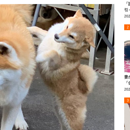
「
引
202
2
妻
「
202
3