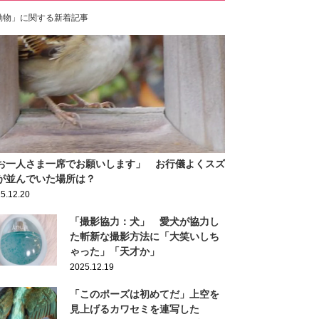
動物」に関する新着記事
お一人さま一席でお願いします」 お行儀よくスズ
が並んでいた場所は？
5.12.20
「撮影協力：犬」 愛犬が協力し
た斬新な撮影方法に「大笑いしち
ゃった」「天才か」
2025.12.19
「このポーズは初めてだ」上空を
見上げるカワセミを連写した