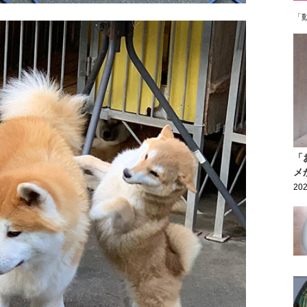
「
「
メ
202