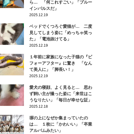
ら… 「何これすごい」「ブルー
インパルスだ」
2025.12.19
ベッドでくつろぐ愛猫が… 二度
見してしまう姿に「めっちゃ笑っ
た」「電池抜けてる」
2025.12.19
１年前に家族になった子猫の『ビ
フォーアフター』に驚き 「なん
て美人に」「脚長い！」
2025.12.19
愛犬の寝顔、よく見ると… 思わ
ず飼い主が撮った姿に「来世はこ
うなりたい」「毎日が幸せな証」
2025.12.18
塀の上になぜか集まっていたの
は… １枚に「かわいい」「卒業
アルバムみたい」