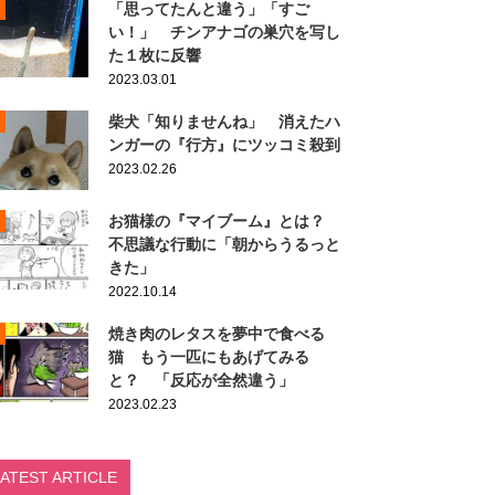
「思ってたんと違う」「すご
い！」 チンアナゴの巣穴を写し
た１枚に反響
2023.03.01
柴犬「知りませんね」 消えたハ
ンガーの『行方』にツッコミ殺到
2023.02.26
お猫様の『マイブーム』とは？
不思議な行動に「朝からうるっと
きた」
2022.10.14
焼き肉のレタスを夢中で食べる
猫 もう一匹にもあげてみる
と？ 「反応が全然違う」
2023.02.23
LATEST ARTICLE