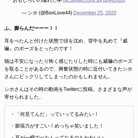
おもしろいの撮れた🤣
pic.twitter.com/5pHq0RDbUI
— シホ (@BonLove44)
December 25, 2020
ふ、膨らんだーーー！！
耳をぺたんと付けた状態で頭を沈め、背中を丸めて『威
嚇』のポーズをとったのです！
猫は不安になったり怖く感じたりした時にも威嚇のポーズ
を取ることがあるので、興奮状態の時に近付いてきたシホ
さんにビックリしてしまったのかもしれません。
シホさんはその時の動画をTwitterに投稿。さまざまな声が
寄せられました。
・「何見てんだ」っていってるみたい！
・膨張力がすごい！めっちゃ笑いました！
・耳が一瞬でぺたんってなるのもかわいい…。