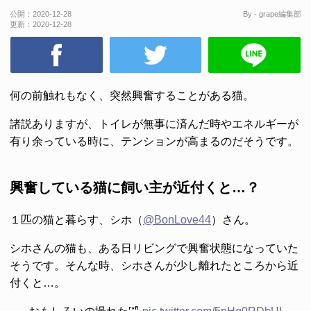
公開：
2020-12-28
By - grape編集部
更新：
2020-12-28
何の前触れもなく、突然興奮することがある猫。
諸説ありますが、トイレが無事に済んだ時やエネルギーが
有り余っている時に、テンションが高まるのだそうです。
興奮している猫に飼い主が近付くと…？
１匹の猫と暮らす、シホ（
@BonLove44
）さん。
シホさんの猫も、ある日リビングで興奮状態になっていた
そうです。そんな時、シホさんが少し離れたところから近
付くと…。