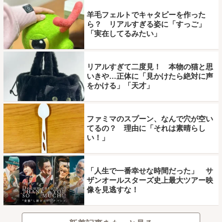
羊毛フェルトでキャタピーを作った
ら？ リアルすぎる姿に「すっご」
「実在してるみたい」
リアルすぎて二度見！ 本物の猫と思
いきや…正体に「見かけたら絶対に声
をかける」「天才」
ファミマのスプーン、なんで穴が空い
てるの？ 理由に「それは素晴らし
い！」
「人生で一番幸せな時間だった」 サ
ザンオールスターズ史上最大ツアー映
像を見逃すな！