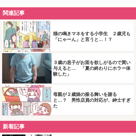
関連記事
猫の鳴きマネをする小学生 ２歳児も
「にゃーん」と言うと…！？
３歳の息子がお面を欲しがるので買い
与えると… 「夏の終わりにホラー体
験した」
母親が２歳娘の振る舞いを謝る
と…？ 男性店員の対応が、紳士すぎ
た
新着記事