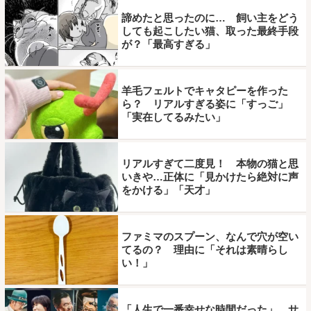
諦めたと思ったのに… 飼い主をどう
しても起こしたい猫、取った最終手段
が？「最高すぎる」
羊毛フェルトでキャタピーを作った
ら？ リアルすぎる姿に「すっご」
「実在してるみたい」
リアルすぎて二度見！ 本物の猫と思
いきや…正体に「見かけたら絶対に声
をかける」「天才」
ファミマのスプーン、なんで穴が空い
てるの？ 理由に「それは素晴らし
い！」
「人生で一番幸せな時間だった」 サ