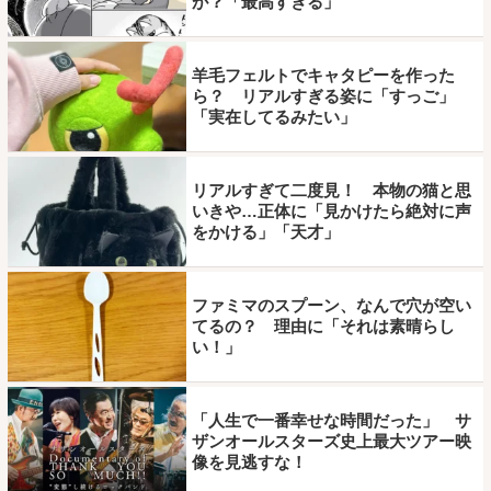
が？「最高すぎる」
羊毛フェルトでキャタピーを作った
ら？ リアルすぎる姿に「すっご」
「実在してるみたい」
リアルすぎて二度見！ 本物の猫と思
いきや…正体に「見かけたら絶対に声
をかける」「天才」
ファミマのスプーン、なんで穴が空い
てるの？ 理由に「それは素晴らし
い！」
「人生で一番幸せな時間だった」 サ
ザンオールスターズ史上最大ツアー映
像を見逃すな！