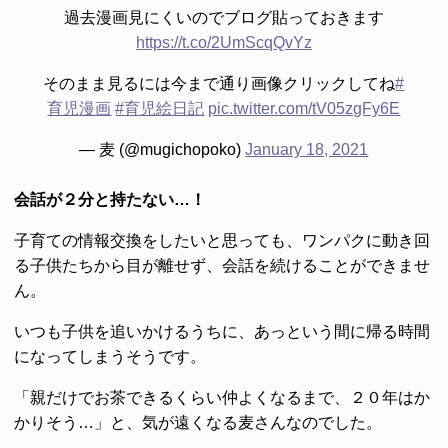
過去漫画見にくいのでブログ貼っておきます
https://t.co/2UmScqQvYz
そのまま見るには今まで通り画像クリックしてね
#
育児漫画
#育児絵日記
pic.twitter.com/tV05zgFy6E
— 麦 (@mugichopoko)
January 18, 2021
会話が２分と持たない…！
子育ての情報交換をしたいと思っても、ワンパクに動き回
る子供たちから目が離せず、会話を続けることができませ
ん。
いつも子供を追いかけるうちに、あっという間に帰る時間
になってしまうそうです。
「親だけでお茶できるくらい仲よくなるまで、２０年はか
かりそう…」と、気が遠くなる麦さんなのでした。