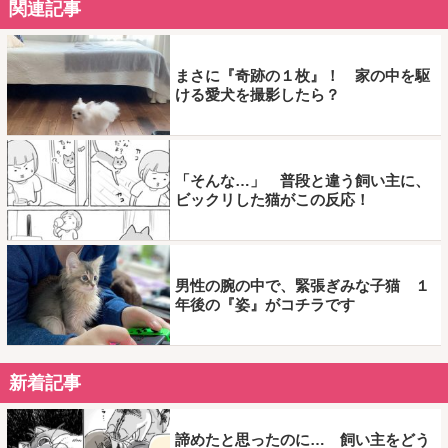
関連記事
まさに『奇跡の１枚』！ 家の中を駆
ける愛犬を撮影したら？
「そんな…」 普段と違う飼い主に、
ビックリした猫がこの反応！
男性の腕の中で、緊張ぎみな子猫 １
年後の『姿』がコチラです
新着記事
諦めたと思ったのに… 飼い主をどう