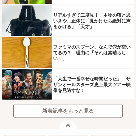
リアルすぎて二度見！ 本物の猫と思
いきや…正体に「見かけたら絶対に声
をかける」「天才」
ファミマのスプーン、なんで穴が空い
てるの？ 理由に「それは素晴らし
い！」
「人生で一番幸せな時間だった」 サ
ザンオールスターズ史上最大ツアー映
像を見逃すな！
新着記事をもっと見る
ページトップ