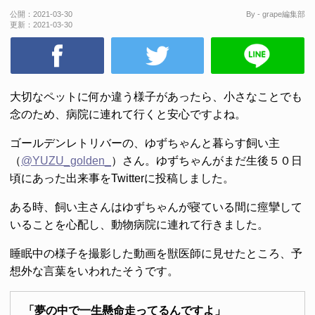
公開：
2021-03-30
By - grape編集部
更新：
2021-03-30
大切なペットに何か違う様子があったら、小さなことでも
念のため、病院に連れて行くと安心ですよね。
ゴールデンレトリバーの、ゆずちゃんと暮らす飼い主
（
@YUZU_golden_
）さん。ゆずちゃんがまだ生後５０日
頃にあった出来事をTwitterに投稿しました。
ある時、飼い主さんはゆずちゃんが寝ている間に痙攣して
いることを心配し、動物病院に連れて行きました。
睡眠中の様子を撮影した動画を獣医師に見せたところ、予
想外な言葉をいわれたそうです。
「夢の中で一生懸命走ってるんですよ」