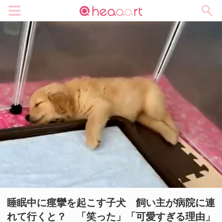
メニュー
睡眠中に痙攣を起こす子犬 飼い主が病院に連
れて行くと？ 「笑った」「可愛すぎる理由」