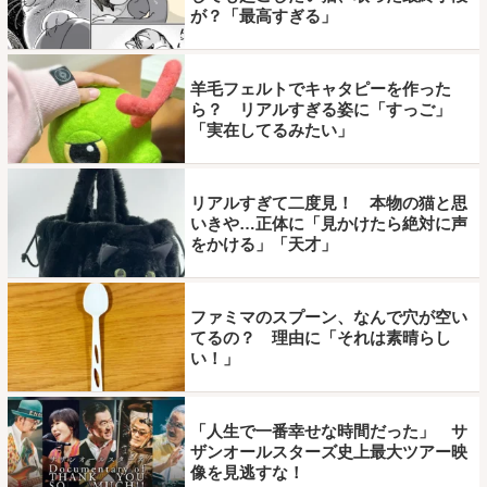
が？「最高すぎる」
羊毛フェルトでキャタピーを作った
ら？ リアルすぎる姿に「すっご」
「実在してるみたい」
リアルすぎて二度見！ 本物の猫と思
いきや…正体に「見かけたら絶対に声
をかける」「天才」
ファミマのスプーン、なんで穴が空い
てるの？ 理由に「それは素晴らし
い！」
「人生で一番幸せな時間だった」 サ
ザンオールスターズ史上最大ツアー映
像を見逃すな！