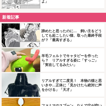
よ」
新着記事
諦めたと思ったのに… 飼い主をどう
しても起こしたい猫、取った最終手段
が？「最高すぎる」
羊毛フェルトでキャタピーを作った
ら？ リアルすぎる姿に「すっご」
「実在してるみたい」
リアルすぎて二度見！ 本物の猫と思
いきや…正体に「見かけたら絶対に声
をかける」「天才」
ファミマのスプーン、なんで穴が空い