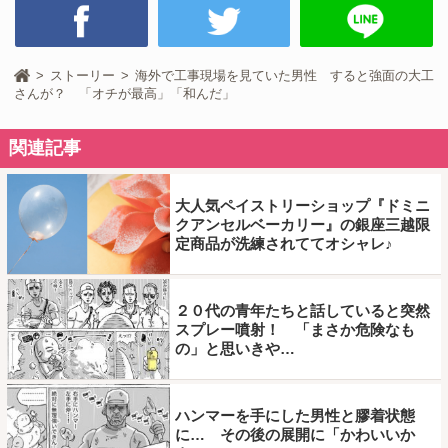
ストーリー
海外で工事現場を見ていた男性 すると強面の大工
さんが？ 「オチが最高」「和んだ」
関連記事
大人気ペイストリーショップ『ドミニ
クアンセルベーカリー』の銀座三越限
定商品が洗練されててオシャレ♪
２０代の青年たちと話していると突然
スプレー噴射！ 「まさか危険なも
の」と思いきや…
ハンマーを手にした男性と膠着状態
に… その後の展開に「かわいいか