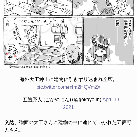
海外大工紳士に建物に引きずり込まれ全壊。
pic.twitter.com/mlm2HQVmZx
— 五箇野人 (ごかやじん) (@gokayajin)
April 13,
2021
突然、強面の大工さんに建物の中に連れていかれた五箇野
人さん。