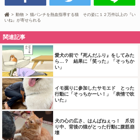
動物
猫パンチを熱血指導する猫 その姿に１２万件以上の『い
いね』が寄せられる
関連記事
愛犬の前で『死んだふり』をしてみた
ら…？ 結果に「笑った」「そっちか
い」
イモ掘りに参加したサモエド とった
行動に「そっちかーい！」「表情で吹
いた」
犬の心の広さ、はんぱねぇっ！ 爪切
り中、背後の猫がとった行動に腹筋崩
壊