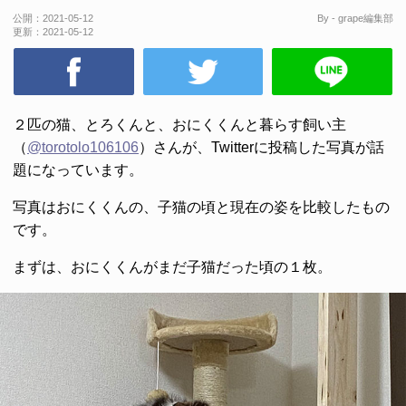
公開：
2021-05-12
By - grape編集部
更新：
2021-05-12
２匹の猫、とろくんと、おにくくんと暮らす飼い主
（
@torotolo106106
）さんが、Twitterに投稿した写真が話
題になっています。
写真はおにくくんの、子猫の頃と現在の姿を比較したもの
です。
まずは、おにくくんがまだ子猫だった頃の１枚。