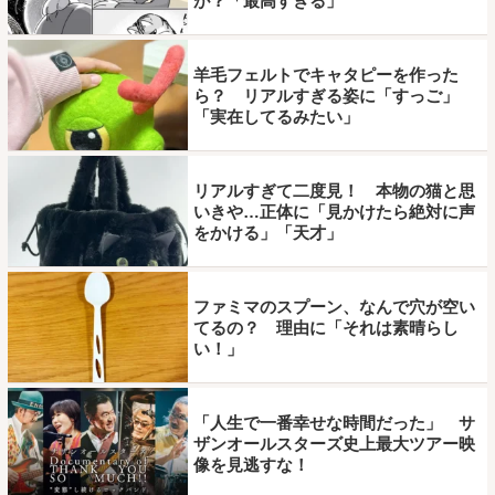
が？「最高すぎる」
羊毛フェルトでキャタピーを作った
ら？ リアルすぎる姿に「すっご」
「実在してるみたい」
リアルすぎて二度見！ 本物の猫と思
いきや…正体に「見かけたら絶対に声
をかける」「天才」
ファミマのスプーン、なんで穴が空い
てるの？ 理由に「それは素晴らし
い！」
「人生で一番幸せな時間だった」 サ
ザンオールスターズ史上最大ツアー映
像を見逃すな！